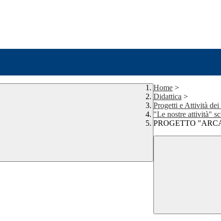
Home
>
Didattica
>
Progetti e Attività dei
"Le nostre attività" s
PROGETTO "ARC