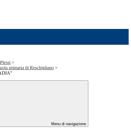
 Plessi
>
cuola primaria di Reschigliano
>
ADIA"
Menu di navigazione