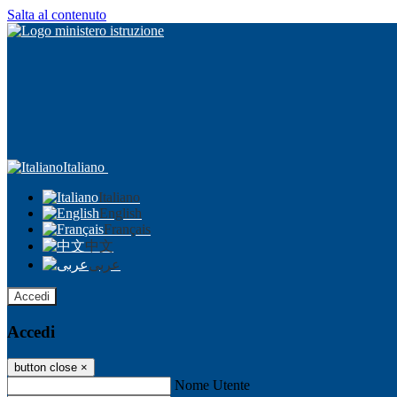
Salta al contenuto
Italiano
Italiano
English
Français
中文
عربى
Accedi
Accedi
button close
×
Nome Utente