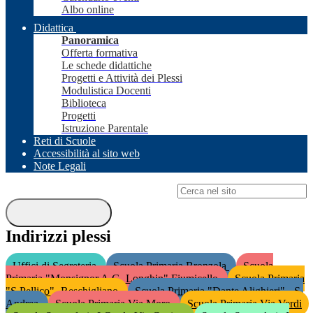
Albo online
Didattica
Panoramica
Offerta formativa
Le schede didattiche
Progetti e Attività dei Plessi
Modulistica Docenti
Biblioteca
Progetti
Istruzione Parentale
Reti di Scuole
Accessibilità al sito web
Note Legali
Campo di ricerca per le pagine del sito
Indirizzi plessi
Uffici di Segreteria
Scuola Primaria Bronzola
Scuola
Primaria "Monsignor A.G. Longhin" Fiumicello
Scuola Primaria
"S.Pellico"- Reschigliano
Scuola Primaria "Dante Alighieri" - S.
Andrea
Scuola Primaria Via Moro
Scuola Primaria Via Verdi