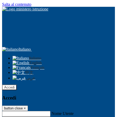
Salta al contenuto
Italiano
Italiano
English
Français
中文
عربى
Accedi
Accedi
button close
×
Nome Utente