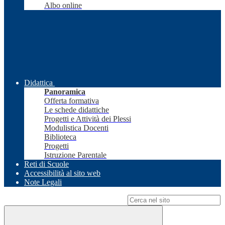
Albo online
Didattica
Panoramica
Offerta formativa
Le schede didattiche
Progetti e Attività dei Plessi
Modulistica Docenti
Biblioteca
Progetti
Istruzione Parentale
Reti di Scuole
Accessibilità al sito web
Note Legali
Campo di ricerca per le pagine del sito