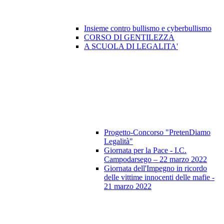
Insieme contro bullismo e cyberbullismo
CORSO DI GENTILEZZA
A SCUOLA DI LEGALITA'
Progetto-Concorso "PretenDiamo
Legalità"
Giornata per la Pace - I.C.
Campodarsego – 22 marzo 2022
Giornata dell'Impegno in ricordo
delle vittime innocenti delle mafie -
21 marzo 2022