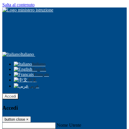
Salta al contenuto
Italiano
Italiano
English
Français
中文
عربى
Accedi
Accedi
button close
×
Nome Utente