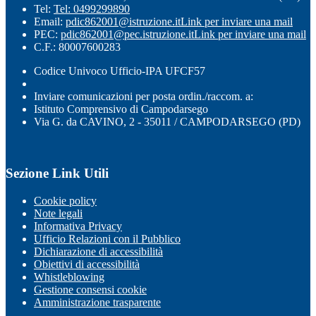
Tel:
Tel: 0499299890
Email:
pdic862001@istruzione.it
Link per inviare una mail
PEC:
pdic862001@pec.istruzione.it
Link per inviare una mail
C.F.: 80007600283
Codice Univoco Ufficio-IPA UFCF57
Inviare comunicazioni per posta ordin./raccom. a:
Istituto Comprensivo di Campodarsego
Via G. da CAVINO, 2 - 35011 / CAMPODARSEGO (PD)
Sezione Link Utili
Cookie policy
Note legali
Informativa Privacy
Ufficio Relazioni con il Pubblico
Dichiarazione di accessibilità
Obiettivi di accessibilità
Whistleblowing
Gestione consensi cookie
Amministrazione trasparente