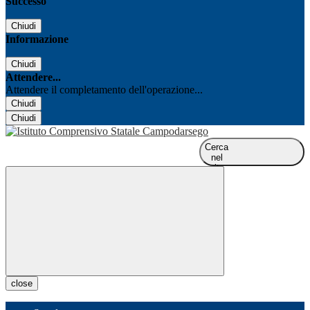
Successo
Chiudi
Informazione
Chiudi
Attendere...
Attendere il completamento dell'operazione...
Chiudi
Chiudi
Cerca
nel
sito
close