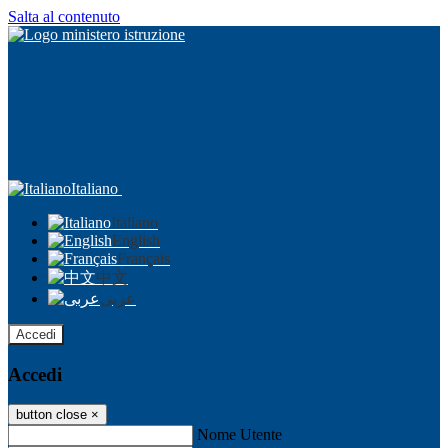
Salta al contenuto
Italiano
Italiano
English
Français
中文
عربى
Accedi
Accedi
button close
×
Nome Utente