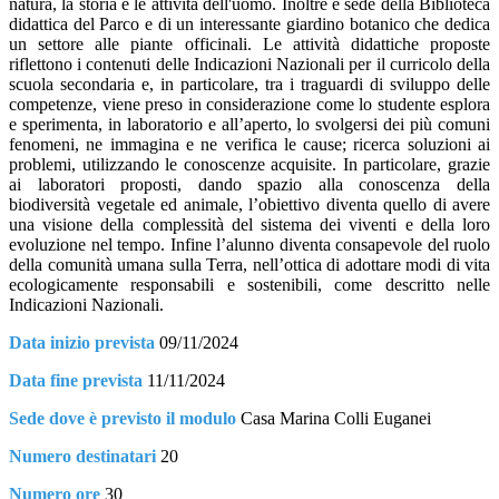
natura, la storia e le attività dell'uomo. Inoltre è sede della Biblioteca
didattica del Parco e di un interessante giardino botanico che dedica
un settore alle piante officinali. Le attività didattiche proposte
riflettono i contenuti delle Indicazioni Nazionali per il curricolo della
scuola secondaria e, in particolare, tra i traguardi di sviluppo delle
competenze, viene preso in considerazione come lo studente esplora
e sperimenta, in laboratorio e all’aperto, lo svolgersi dei più comuni
fenomeni, ne immagina e ne verifica le cause; ricerca soluzioni ai
problemi, utilizzando le conoscenze acquisite. In particolare, grazie
ai laboratori proposti, dando spazio alla conoscenza della
biodiversità vegetale ed animale, l’obiettivo diventa quello di avere
una visione della complessità del sistema dei viventi e della loro
evoluzione nel tempo. Infine l’alunno diventa consapevole del ruolo
della comunità umana sulla Terra, nell’ottica di adottare modi di vita
ecologicamente responsabili e sostenibili, come descritto nelle
Indicazioni Nazionali.
Data inizio prevista
09/11/2024
Data fine prevista
11/11/2024
Sede dove è previsto il modulo
Casa Marina Colli Euganei
Numero destinatari
20
Numero ore
30