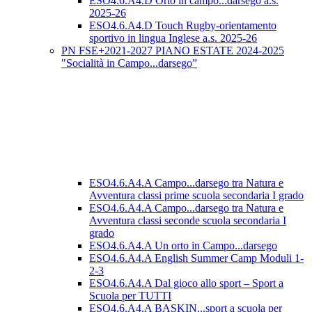
ESO4.6.A4.D Orto in campo...darsego a.s.
2025-26
ESO4.6.A4.D Touch Rugby-orientamento
sportivo in lingua Inglese a.s. 2025-26
PN FSE+2021-2027 PIANO ESTATE 2024-2025
"Socialità in Campo...darsego”
ESO4.6.A4.A Campo...darsego tra Natura e
Avventura classi prime scuola secondaria I grado
ESO4.6.A4.A Campo...darsego tra Natura e
Avventura classi seconde scuola secondaria I
grado
ESO4.6.A4.A Un orto in Campo...darsego
ESO4.6.A4.A English Summer Camp Moduli 1-
2-3
ESO4.6.A4.A Dal gioco allo sport – Sport a
Scuola per TUTTI
ESO4.6.A4.A BASKIN...sport a scuola per