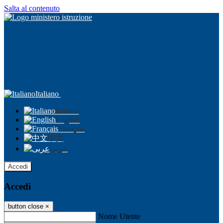
Salta al contenuto
Italiano
Italiano
English
Français
中文
عربى
Accedi
Accedi
button close
×
Nome Utente