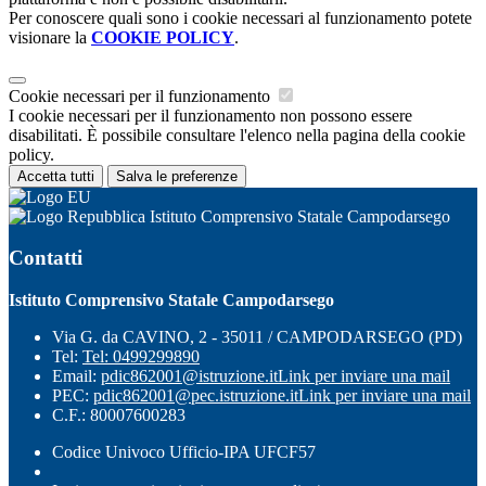
Per conoscere quali sono i cookie necessari al funzionamento potete
visionare la
COOKIE POLICY
.
Cookie necessari per il funzionamento
I cookie necessari per il funzionamento non possono essere
disabilitati. È possibile consultare l'elenco nella pagina della cookie
policy.
Accetta tutti
Salva le preferenze
Istituto Comprensivo Statale Campodarsego
Contatti
Istituto Comprensivo Statale Campodarsego
Via G. da CAVINO, 2 - 35011 / CAMPODARSEGO (PD)
Tel:
Tel: 0499299890
Email:
pdic862001@istruzione.it
Link per inviare una mail
PEC:
pdic862001@pec.istruzione.it
Link per inviare una mail
C.F.: 80007600283
Codice Univoco Ufficio-IPA UFCF57