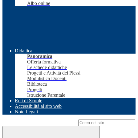
Albo online
Didattica
Panoramica
Offerta formativa
Le schede didattiche
Progetti e Attività dei Plessi
Modulistica Docenti
Biblioteca
Progetti
Istruzione Parentale
Reti di Scuole
Accessibilità al sito web
Note Legali
Campo di ricerca per le pagine del sito