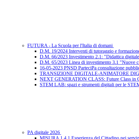
FUTURA - La Scuola per l'Italia di domani
D.M. 19/2024 Interventi di tutoraggio e formazione 
D.M. 66/2023 Investimento 2.1: "Didattica digitale i
D.M. 65/2023 Linea di investimento 3.1 "Nuove c
16-05-2023 PNSD ParteciPa consultazione pubbli
TRANSIZIONE DIGITALE-ANIMATORE DIGITALE:
NEXT GENERATION CLASS: Future Class in 
STEM LAB: spazi e strumenti digitali per le STE
PA digitale 2026
MISURA 1.4.1 Esperienza del Cittadino nei serviz