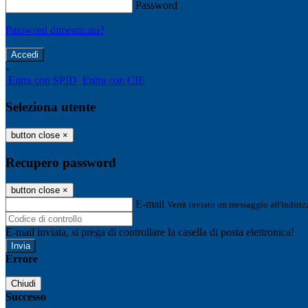
Password
Password dimenticata?
-
Entra con SPID
Entra con CIE
Seleziona utente
button close
×
Recupero password
button close
×
E-mail
Verrà inviato un messaggio all'indirizz
E-mail inviata, si prega di controllare la casella di posta elettronica!
Errore
Chiudi
Successo