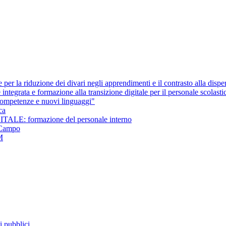
per la riduzione dei divari negli apprendimenti e il contrasto alla dispe
ntegrata e formazione alla transizione digitale per il personale scolasti
ompetenze e nuovi linguaggi"
ca
 formazione del personale interno
Campo
M
i pubblici