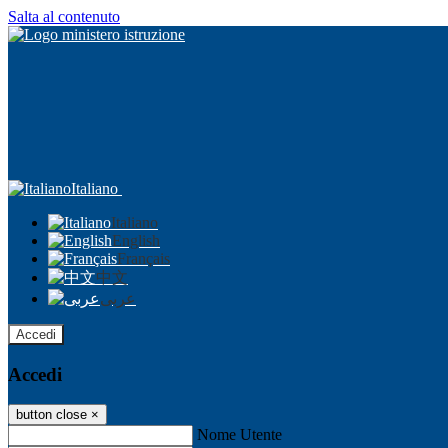
Salta al contenuto
Italiano
Italiano
English
Français
中文
عربى
Accedi
Accedi
button close
×
Nome Utente