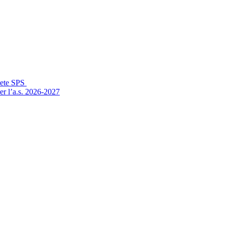
Rete SPS
er l’a.s. 2026-2027