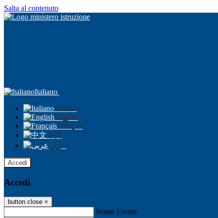
Salta al contenuto
Italiano
Italiano
English
Français
中文
عربى
Accedi
Accedi
button close
×
Nome Utente