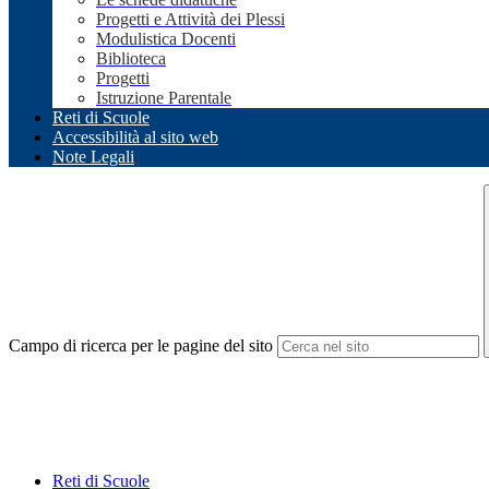
Progetti e Attività dei Plessi
Modulistica Docenti
Biblioteca
Progetti
Istruzione Parentale
Reti di Scuole
Accessibilità al sito web
Note Legali
Campo di ricerca per le pagine del sito
Reti di Scuole