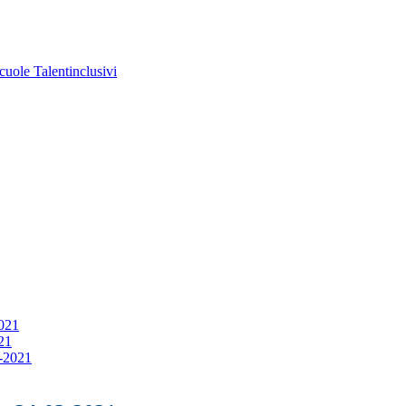
uole Talentinclusivi
2021
021
3-2021