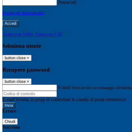
Password
Password dimenticata?
-
Entra con SPID
Entra con CIE
Seleziona utente
button close
×
Recupero password
button close
×
E-mail
Verrà inviato un messaggio all'indirizz
E-mail inviata, si prega di controllare la casella di posta elettronica!
Errore
Chiudi
Successo