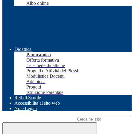
Albo online
Didattica
Panoramica
Offerta formativa
Le schede didattiche
Progetti e Attività dei Plessi
Modulistica Docenti
Biblioteca
Progetti
Istruzione Parentale
Reti di Scuole
Accessibilità al sito web
Note Legali
Campo di ricerca per le pagine del sito