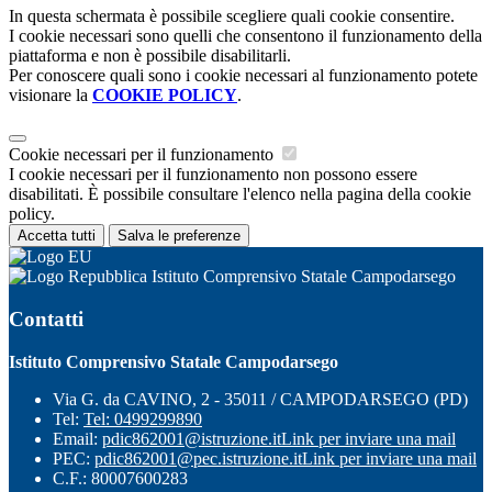
In questa schermata è possibile scegliere quali cookie consentire.
I cookie necessari sono quelli che consentono il funzionamento della
piattaforma e non è possibile disabilitarli.
Per conoscere quali sono i cookie necessari al funzionamento potete
visionare la
COOKIE POLICY
.
Cookie necessari per il funzionamento
I cookie necessari per il funzionamento non possono essere
disabilitati. È possibile consultare l'elenco nella pagina della cookie
policy.
Accetta tutti
Salva le preferenze
Istituto Comprensivo Statale Campodarsego
Contatti
Istituto Comprensivo Statale Campodarsego
Via G. da CAVINO, 2 - 35011 / CAMPODARSEGO (PD)
Tel:
Tel: 0499299890
Email:
pdic862001@istruzione.it
Link per inviare una mail
PEC:
pdic862001@pec.istruzione.it
Link per inviare una mail
C.F.: 80007600283