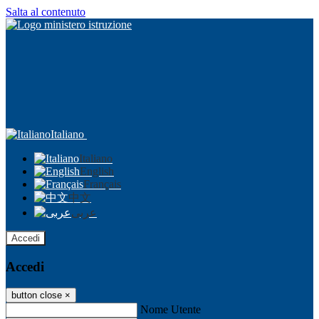
Salta al contenuto
Italiano
Italiano
English
Français
中文
عربى
Accedi
Accedi
button close
×
Nome Utente