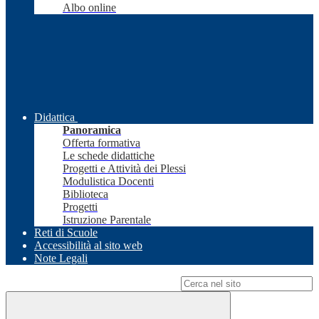
Albo online
Didattica
Panoramica
Offerta formativa
Le schede didattiche
Progetti e Attività dei Plessi
Modulistica Docenti
Biblioteca
Progetti
Istruzione Parentale
Reti di Scuole
Accessibilità al sito web
Note Legali
Campo di ricerca per le pagine del sito