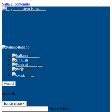
Salta al contenuto
Italiano
Italiano
English
Français
中文
عربى
Accedi
Accedi
button close
×
Nome Utente