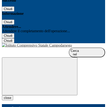
Successo
Chiudi
Informazione
Chiudi
Attendere...
Attendere il completamento dell'operazione...
Chiudi
Chiudi
Cerca
nel
sito
close