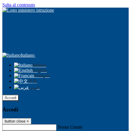
Salta al contenuto
Italiano
Italiano
English
Français
中文
عربى
Accedi
Accedi
button close
×
Nome Utente