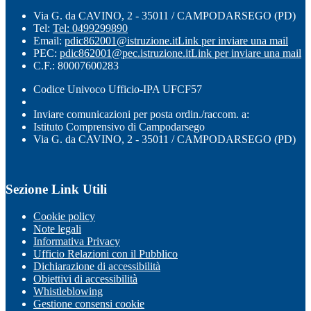
Via G. da CAVINO, 2 - 35011 / CAMPODARSEGO (PD)
Tel:
Tel: 0499299890
Email:
pdic862001@istruzione.it
Link per inviare una mail
PEC:
pdic862001@pec.istruzione.it
Link per inviare una mail
C.F.: 80007600283
Codice Univoco Ufficio-IPA UFCF57
Inviare comunicazioni per posta ordin./raccom. a:
Istituto Comprensivo di Campodarsego
Via G. da CAVINO, 2 - 35011 / CAMPODARSEGO (PD)
Sezione Link Utili
Cookie policy
Note legali
Informativa Privacy
Ufficio Relazioni con il Pubblico
Dichiarazione di accessibilità
Obiettivi di accessibilità
Whistleblowing
Gestione consensi cookie