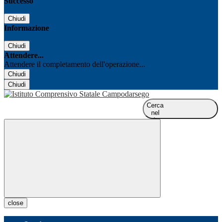
Successo
Chiudi
Informazione
Chiudi
Attendere...
Attendere il completamento dell'operazione...
Chiudi
Chiudi
Cerca
nel
sito
close