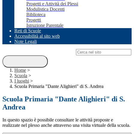
Progetti e Attività dei Plessi
Modulistica Docenti
Biblioteca
Progetti
Istruzione Parentale
Reti di Scuole
Accessibilità al sito web
Note Legali
Campo di ricerca per le pagine del sito
Home
>
Scuola
>
I luoghi
>
Scuola Primaria "Dante Alighieri" di S. Andrea
Scuola Primaria "Dante Alighieri" di S.
Andrea
In questo spazio è possibile consultare le attività proposte e
realizzate nel plesso anche attraverso una visita virtuale della scuola.