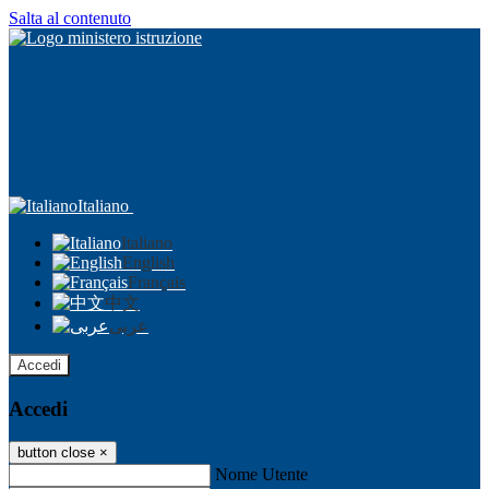
Salta al contenuto
Italiano
Italiano
English
Français
中文
عربى
Accedi
Accedi
button close
×
Nome Utente