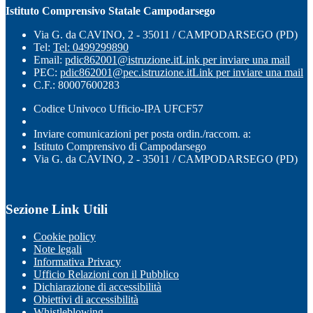
Istituto Comprensivo Statale Campodarsego
Via G. da CAVINO, 2 - 35011 / CAMPODARSEGO (PD)
Tel:
Tel: 0499299890
Email:
pdic862001@istruzione.it
Link per inviare una mail
PEC:
pdic862001@pec.istruzione.it
Link per inviare una mail
C.F.: 80007600283
Codice Univoco Ufficio-IPA UFCF57
Inviare comunicazioni per posta ordin./raccom. a:
Istituto Comprensivo di Campodarsego
Via G. da CAVINO, 2 - 35011 / CAMPODARSEGO (PD)
Sezione Link Utili
Cookie policy
Note legali
Informativa Privacy
Ufficio Relazioni con il Pubblico
Dichiarazione di accessibilità
Obiettivi di accessibilità
Whistleblowing