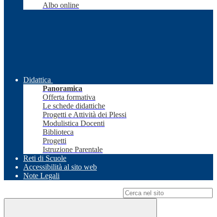
Albo online
Didattica
Panoramica
Offerta formativa
Le schede didattiche
Progetti e Attività dei Plessi
Modulistica Docenti
Biblioteca
Progetti
Istruzione Parentale
Reti di Scuole
Accessibilità al sito web
Note Legali
Campo di ricerca per le pagine del sito