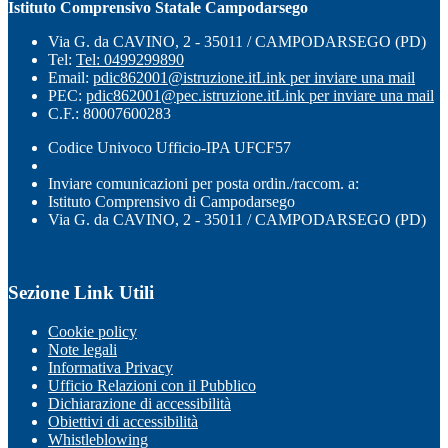
Istituto Comprensivo Statale Campodarsego
Via G. da CAVINO, 2 - 35011 / CAMPODARSEGO (PD)
Tel:
Tel: 0499299890
Email:
pdic862001@istruzione.it
Link per inviare una mail
PEC:
pdic862001@pec.istruzione.it
Link per inviare una mail
C.F.: 80007600283
Codice Univoco Ufficio-IPA UFCF57
Inviare comunicazioni per posta ordin./raccom. a:
Istituto Comprensivo di Campodarsego
Via G. da CAVINO, 2 - 35011 / CAMPODARSEGO (PD)
Sezione Link Utili
Cookie policy
Note legali
Informativa Privacy
Ufficio Relazioni con il Pubblico
Dichiarazione di accessibilità
Obiettivi di accessibilità
Whistleblowing