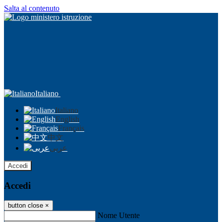
Salta al contenuto
Italiano
Italiano
English
Français
中文
عربى
Accedi
Accedi
button close
×
Nome Utente