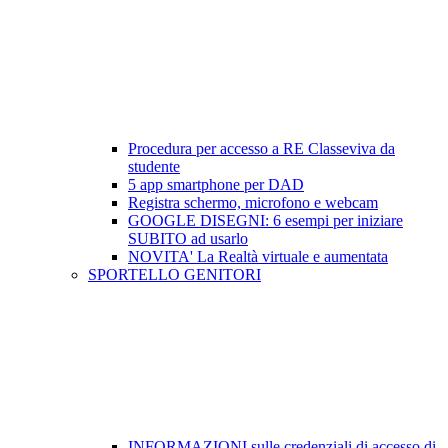
Procedura per accesso a RE Classeviva da
studente
5 app smartphone per DAD
Registra schermo, microfono e webcam
GOOGLE DISEGNI: 6 esempi per iniziare
SUBITO ad usarlo
NOVITA' La Realtà virtuale e aumentata
SPORTELLO GENITORI
INFORMAZIONI sulle credenziali di accesso di