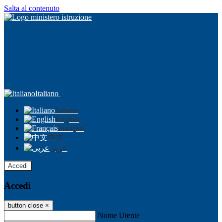
Salta al contenuto
Italiano
Italiano
English
Français
中文
عربى
Accedi
Accedi
button close
×
Nome Utente