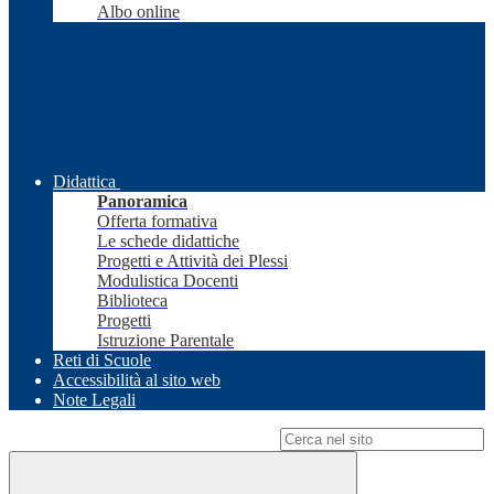
Albo online
Didattica
Panoramica
Offerta formativa
Le schede didattiche
Progetti e Attività dei Plessi
Modulistica Docenti
Biblioteca
Progetti
Istruzione Parentale
Reti di Scuole
Accessibilità al sito web
Note Legali
Campo di ricerca per le pagine del sito