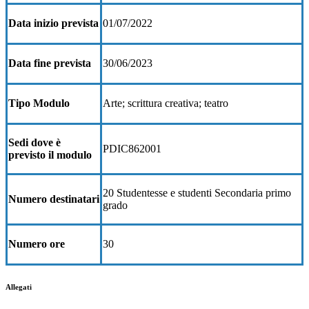
Data inizio prevista
01/07/2022
Data fine prevista
30/06/2023
Tipo Modulo
Arte; scrittura creativa; teatro
Sedi dove è
PDIC862001
previsto il modulo
20 Studentesse e studenti Secondaria primo
Numero destinatari
grado
Numero ore
30
Allegati