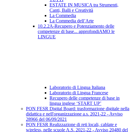
ESTATE IN MUSICA tra Strumenti,
Canti, Balli e Creatività
La Commedia
La Commedia dell’Arte
10.2.2A-Recupero e Potenziamento delle
competenze di base... approfondiAMO le
LINGUE
Laboratorio di Lingua Italiana
Laboratorio di Lingua Francese
Recupero delle competenze di base in
lingua inglese ‘START UP’
PON FESR Digital Board: trasformazione digitale nella
didattica e nell'organizzazione a.s. 2021-22 - Avviso
28966 del 06/09/2021
PON FESR Realizzazione di reti locali, cablate e
wireless, nelle scuole A.S. 2021-22 - Avviso 20480 del