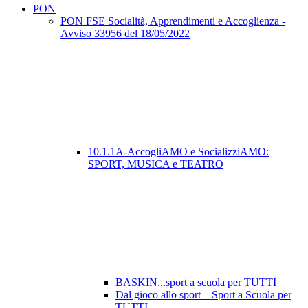
PON
PON FSE Socialità, Apprendimenti e Accoglienza -
Avviso 33956 del 18/05/2022
10.1.1A-AccogliAMO e SocializziAMO:
SPORT, MUSICA e TEATRO
BASKIN...sport a scuola per TUTTI
Dal gioco allo sport – Sport a Scuola per
TUTTI