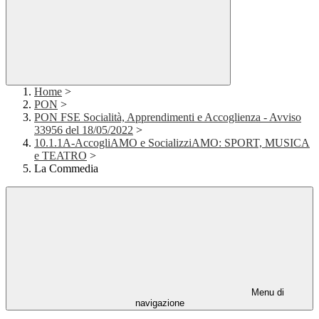
Home
>
PON
>
PON FSE Socialità, Apprendimenti e Accoglienza - Avviso
33956 del 18/05/2022
>
10.1.1A-AccogliAMO e SocializziAMO: SPORT, MUSICA
e TEATRO
>
La Commedia
Menu di
navigazione