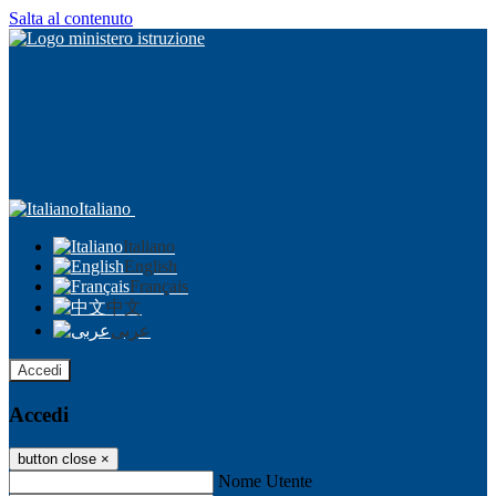
Salta al contenuto
Italiano
Italiano
English
Français
中文
عربى
Accedi
Accedi
button close
×
Nome Utente