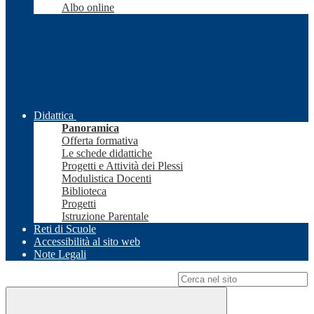
Albo online
Didattica
Panoramica
Offerta formativa
Le schede didattiche
Progetti e Attività dei Plessi
Modulistica Docenti
Biblioteca
Progetti
Istruzione Parentale
Reti di Scuole
Accessibilità al sito web
Note Legali
Campo di ricerca per le pagine del sito