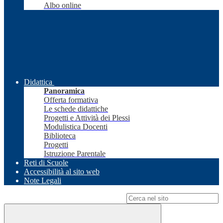
Albo online
Didattica
Panoramica
Offerta formativa
Le schede didattiche
Progetti e Attività dei Plessi
Modulistica Docenti
Biblioteca
Progetti
Istruzione Parentale
Reti di Scuole
Accessibilità al sito web
Note Legali
Campo di ricerca per le pagine del sito