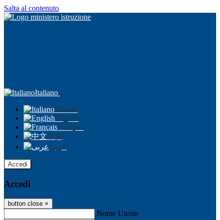
Salta al contenuto
Italiano
Italiano
English
Français
中文
عربى
Accedi
Accedi
button close
×
Nome Utente