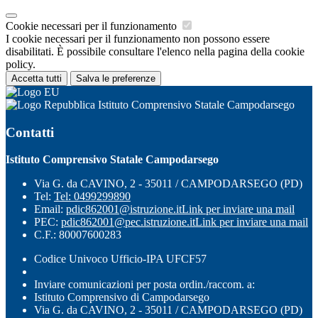
Cookie necessari per il funzionamento
I cookie necessari per il funzionamento non possono essere
disabilitati. È possibile consultare l'elenco nella pagina della cookie
policy.
Accetta tutti
Salva le preferenze
Istituto Comprensivo Statale Campodarsego
Contatti
Istituto Comprensivo Statale Campodarsego
Via G. da CAVINO, 2 - 35011 / CAMPODARSEGO (PD)
Tel:
Tel: 0499299890
Email:
pdic862001@istruzione.it
Link per inviare una mail
PEC:
pdic862001@pec.istruzione.it
Link per inviare una mail
C.F.: 80007600283
Codice Univoco Ufficio-IPA UFCF57
Inviare comunicazioni per posta ordin./raccom. a:
Istituto Comprensivo di Campodarsego
Via G. da CAVINO, 2 - 35011 / CAMPODARSEGO (PD)