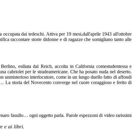
occupata dai tedeschi. Attiva per 19 mesi,dall'aprile 1943 all'ottobre
gnifica raccontare storie didonne e di ragazze che somigliano tanto alle
Berlino, esiliata dal Reich, accolta in California comestudentessa e
na cabriolet per le stradeamericane. Che ha posato nuda nel deserto.
n unmisterioso interlocutore, come in un lungo duello fatto di affondi
ia… La storia del Novecento converge nel cuore coraggioso e ferito di
 denaro fasullo… ogni oggetto parla. Parole espezzoni di video rarissimi
 e ai libri.