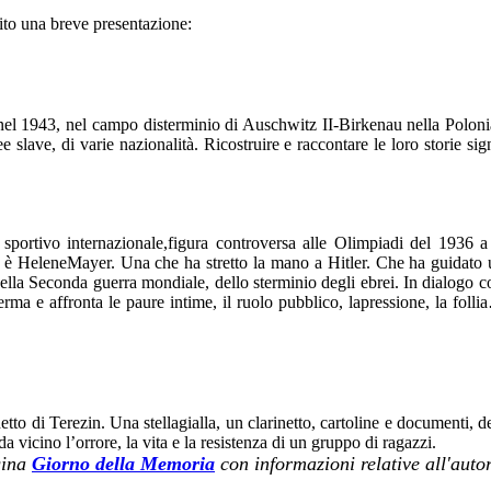
guito una breve presentazione:
nel 1943, nel campo disterminio di Auschwitz II-Birkenau nella Polonia 
 slave, di varie nazionalità. Ricostruire e raccontare le loro storie si
 sportivo internazionale,figura controversa alle Olimpiadi del 1936 a 
 è HeleneMayer. Una che ha stretto la mano a Hitler. Che ha guidato u
la Seconda guerra mondiale, dello sterminio degli ebrei. In dialogo co
rma e affronta le paure intime, il ruolo pubblico, lapressione, la foll
hetto di Terezin. Una stellagialla, un clarinetto, cartoline e documenti,
 vicino l’orrore, la vita e la resistenza di un gruppo di ragazzi.
gina
Giorno della Memoria
con informazioni relative all'autore