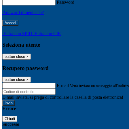
Password
Password dimenticata?
-
Entra con SPID
Entra con CIE
Seleziona utente
button close
×
Recupero password
button close
×
E-mail
Verrà inviato un messaggio all'indirizz
E-mail inviata, si prega di controllare la casella di posta elettronica!
Errore
Chiudi
Successo