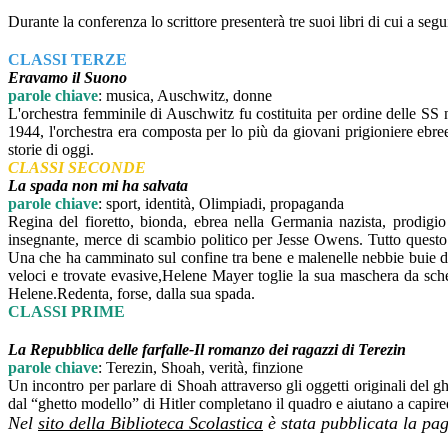
Durante la conferenza lo scrittore presenterà tre suoi libri di cui a se
CLASSI TERZE
Eravamo il Suono
parole chiave
: musica, Auschwitz, donne
L'orchestra femminile di Auschwitz fu costituita per ordine delle SS 
1944, l'orchestra era composta per lo più da giovani prigioniere ebreee
storie di oggi.
CLASSI SECONDE
La spada non mi ha salvata
parole chiave
: sport, identità, Olimpiadi, propaganda
Regina del fioretto, bionda, ebrea nella Germania nazista, prodigio
insegnante, merce di scambio politico per Jesse Owens. Tutto questo
Una che ha camminato sul confine tra bene e malenelle nebbie buie del
veloci e trovate evasive,Helene Mayer toglie la sua maschera da sche
Helene.Redenta, forse, dalla sua spada.
CLASSI PRIME
La Repubblica delle farfalle-Il romanzo dei ragazzi di Terezin
parole chiave
: Terezin, Shoah, verità, finzione
Un incontro per parlare di Shoah attraverso gli oggetti originali del g
dal “ghetto modello” di Hitler completano il quadro e aiutano a capireda
Nel
sito della Biblioteca Scolastica
è stata pubblicata la pa