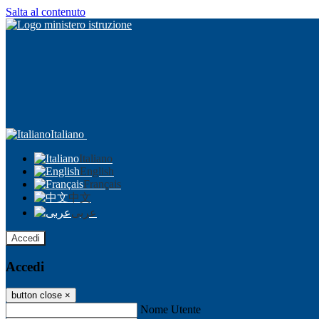
Salta al contenuto
Italiano
Italiano
English
Français
中文
عربى
Accedi
Accedi
button close
×
Nome Utente