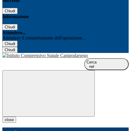
Successo
Chiudi
Informazione
Chiudi
Attendere...
Attendere il completamento dell'operazione...
Chiudi
Chiudi
Cerca
nel
sito
close