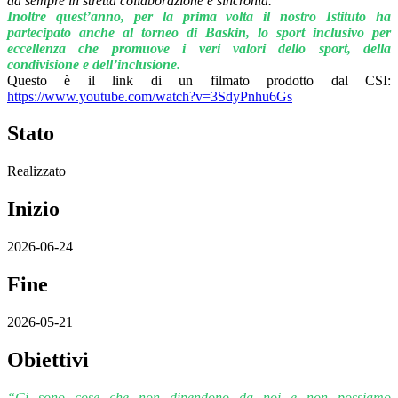
da sempre in stretta collaborazione e sincronia.
Inoltre quest’anno, per la prima volta il nostro Istituto ha
partecipato anche al torneo di Baskin, lo sport inclusivo per
eccellenza che promuove i veri valori dello sport, della
condivisione e dell’inclusione.
Questo è il
link di un filmato prodotto dal CSI:
https://www.youtube.com/watch?v=3SdyPnhu6Gs
Stato
Realizzato
Inizio
2026-06-24
Fine
2026-05-21
Obiettivi
“Ci sono cose che non dipendono da noi e non possiamo