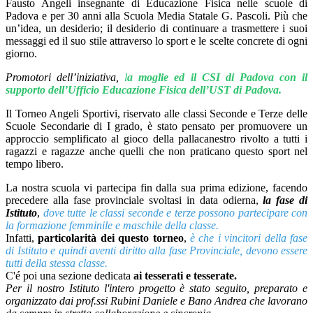
Fausto Angeli insegnante di Educazione Fisica nelle scuole di
Padova e per 30 anni alla Scuola Media Statale G. Pascoli. Più che
un’idea, un desiderio; il desiderio di continuare a trasmettere i suoi
messaggi ed il suo stile attraverso lo sport e le scelte concrete di ogni
giorno.
Promotori dell’iniziativa,
l
a moglie ed il CSI di Padova con il
supporto dell’Ufficio Educazione Fisica dell’UST di Padova.
Il Torneo Angeli Sportivi, riservato alle classi Seconde e Terze delle
Scuole Secondarie di I grado, è stato pensato per promuovere un
approccio semplificato al gioco della pallacanestro rivolto a tutti i
ragazzi e ragazze anche quelli che non praticano questo sport nel
tempo libero.
La nostra scuola vi partecipa fin dalla sua prima edizione, facendo
precedere alla fase provinciale svoltasi in data odierna,
la fase di
Istituto
,
dove tutte le classi seconde e terze possono partecipare con
la formazione femminile e maschile della classe.
Infatti,
particolarità dei questo torneo
,
è che i vincitori della fase
di Istituto e quindi aventi diritto alla fase Provinciale, devono essere
tutti della stessa classe.
C'é poi una sezione dedicata
ai tesserati e tesserate.
Per il nostro Istituto l'intero progetto è stato seguito, preparato e
organizzato dai prof.ssi Rubini Daniele e Bano Andrea che lavorano