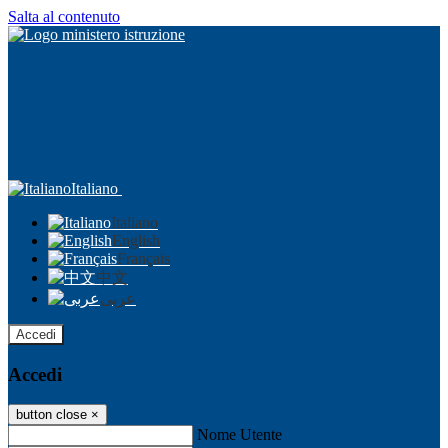
Salta al contenuto
Italiano
Italiano
English
Français
中文
عربى
Accedi
Accedi
button close
×
Nome Utente