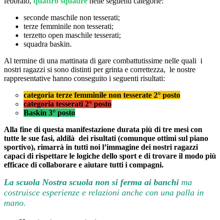
febbraio,
quattro squadre
nelle seguenti categorie:
seconde maschile non tesserati;
terze femminile non tesserati;
terzetto open maschile tesserati;
squadra baskin.
Al termine di una mattinata di gare combattutissime nelle quali i
nostri ragazzi si sono distinti per grinta e correttezza, le nostre
rappresentative hanno conseguito i seguenti risultati:
categoria terze femminile non tesserate 2° posto
categoria tesserati 2° posto
Baskin 3° posto
Alla fine di questa manifestazione durata più di tre mesi con
tutte le sue fasi, aldilà dei risultati (comunque ottimi sul piano
sportivo), rimarrà in tutti noi l’immagine dei nostri ragazzi
capaci di rispettare le logiche dello sport e di trovare il modo più
efficace di collaborare e aiutare tutti i compagni.
La scuola Nostra scuola non si ferma ai banchi
ma
costruisce esperienze e relazioni anche con una palla in
mano.