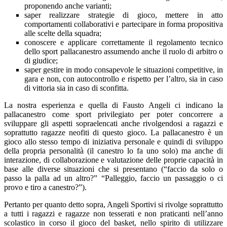
proponendo anche varianti;
saper realizzare strategie di gioco, mettere in atto
comportamenti collaborativi e partecipare in forma propositiva
alle scelte della squadra;
conoscere e applicare correttamente il regolamento tecnico
dello sport pallacanestro assumendo anche il ruolo di arbitro o
di giudice;
saper gestire in modo consapevole le situazioni competitive, in
gara e non, con autocontrollo e rispetto per l’altro, sia in caso
di vittoria sia in caso di sconfitta.
La nostra esperienza e quella di Fausto Angeli ci indicano la
pallacanestro come sport privilegiato per poter concorrere a
sviluppare gli aspetti sopraelencati anche rivolgendosi a ragazzi e
soprattutto ragazze neofiti di questo gioco. La pallacanestro è un
gioco allo stesso tempo di iniziativa personale e quindi di sviluppo
della propria personalità (il canestro lo fa uno solo) ma anche di
interazione, di collaborazione e valutazione delle proprie capacità in
base alle diverse situazioni che si presentano (“faccio da solo o
passo la palla ad un altro?” “Palleggio, faccio un passaggio o ci
provo e tiro a canestro?”).
Pertanto per quanto detto sopra, Angeli Sportivi si rivolge soprattutto
a tutti i ragazzi e ragazze non tesserati e non praticanti nell’anno
scolastico in corso il gioco del basket, nello spirito di utilizzare