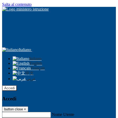
Salta al contenuto
Italiano
Italiano
English
Français
中文
عربى
Accedi
Accedi
button close
×
Nome Utente