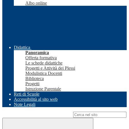
Albo online
Didattica
Panoramica
Offerta formativa
Le schede didattiche
Progetti e Attività dei Plessi
Modulistica Docenti
Biblioteca
Progetti
Istruzione Parentale
Reti di Scuole
Accessibilità al sito web
Note Legali
Campo di ricerca per le pagine del sito