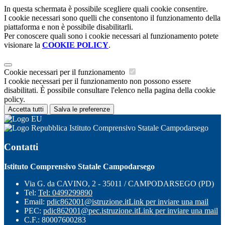
In questa schermata è possibile scegliere quali cookie consentire.
I cookie necessari sono quelli che consentono il funzionamento della
piattaforma e non è possibile disabilitarli.
Per conoscere quali sono i cookie necessari al funzionamento potete
visionare la
COOKIE POLICY
.
Cookie necessari per il funzionamento
I cookie necessari per il funzionamento non possono essere
disabilitati. È possibile consultare l'elenco nella pagina della cookie
policy.
Accetta tutti
Salva le preferenze
Istituto Comprensivo Statale Campodarsego
Contatti
Istituto Comprensivo Statale Campodarsego
Via G. da CAVINO, 2 - 35011 / CAMPODARSEGO (PD)
Tel:
Tel: 0499299890
Email:
pdic862001@istruzione.it
Link per inviare una mail
PEC:
pdic862001@pec.istruzione.it
Link per inviare una mail
C.F.: 80007600283