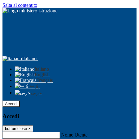
Salta al contenuto
Italiano
Italiano
English
Français
中文
عربى
Accedi
Accedi
button close
×
Nome Utente