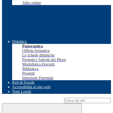
Albo online
Didattica
Panoramica
Offerta formativa
Le schede didattiche
Progetti e Attività dei Plessi
Modulistica Docenti
Biblioteca
Progetti
Istruzione Parentale
Reti di Scuole
Accessibilità al sito web
Note Legali
Campo di ricerca per le pagine del sito