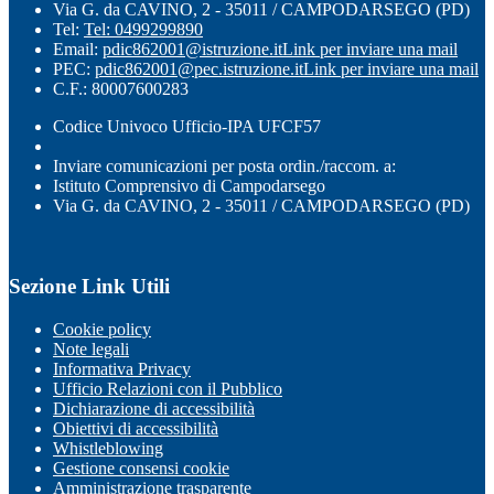
Via G. da CAVINO, 2 - 35011 / CAMPODARSEGO (PD)
Tel:
Tel: 0499299890
Email:
pdic862001@istruzione.it
Link per inviare una mail
PEC:
pdic862001@pec.istruzione.it
Link per inviare una mail
C.F.: 80007600283
Codice Univoco Ufficio-IPA UFCF57
Inviare comunicazioni per posta ordin./raccom. a:
Istituto Comprensivo di Campodarsego
Via G. da CAVINO, 2 - 35011 / CAMPODARSEGO (PD)
Sezione Link Utili
Cookie policy
Note legali
Informativa Privacy
Ufficio Relazioni con il Pubblico
Dichiarazione di accessibilità
Obiettivi di accessibilità
Whistleblowing
Gestione consensi cookie
Amministrazione trasparente