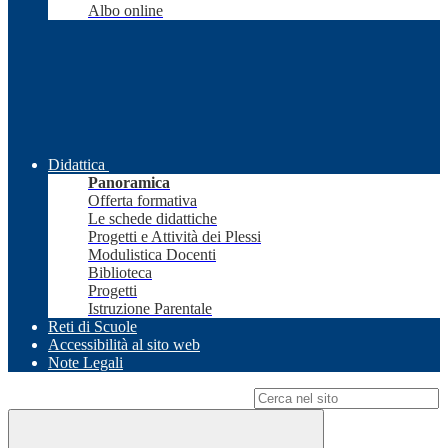
Albo online
Didattica
Panoramica
Offerta formativa
Le schede didattiche
Progetti e Attività dei Plessi
Modulistica Docenti
Biblioteca
Progetti
Istruzione Parentale
Reti di Scuole
Accessibilità al sito web
Note Legali
Campo di ricerca per le pagine del sito