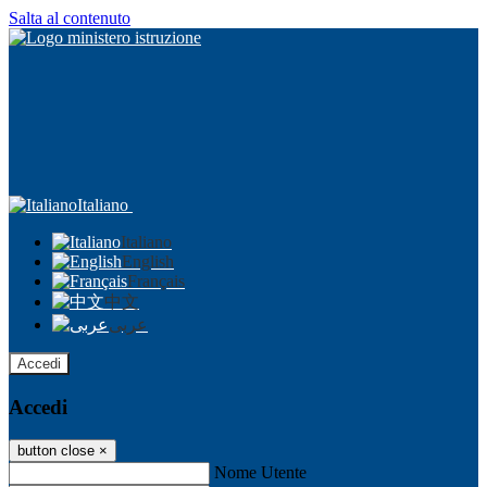
Salta al contenuto
Italiano
Italiano
English
Français
中文
عربى
Accedi
Accedi
button close
×
Nome Utente