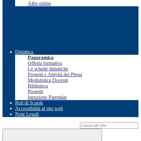
Albo online
Didattica
Panoramica
Offerta formativa
Le schede didattiche
Progetti e Attività dei Plessi
Modulistica Docenti
Biblioteca
Progetti
Istruzione Parentale
Reti di Scuole
Accessibilità al sito web
Note Legali
Campo di ricerca per le pagine del sito