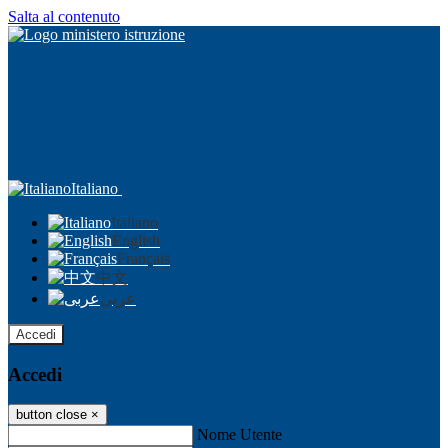
Salta al contenuto
Italiano
Italiano
English
Français
中文
عربى
Accedi
Accedi
button close
×
Nome Utente