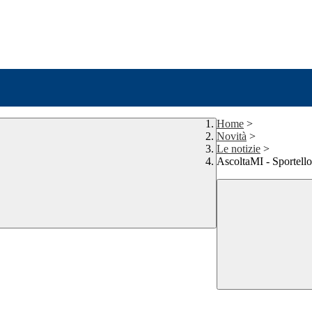
Home
>
Novità
>
Le notizie
>
AscoltaMI - Sportello