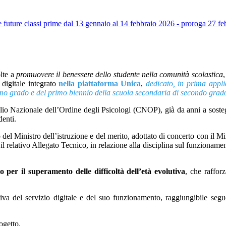
uture classi prime dal 13 gennaio al 14 febbraio 2026 - proroga 27 fe
olte a
promuovere il benessere dello studente nella comunità scolastica
,
 digitale integrato
nella piattaforma Unica
,
dedicato, in prima appli
rimo grado e del primo biennio della scuola secondaria di secondo grad
lio Nazionale dell’Ordine degli Psicologi (CNOP), già da anni a sostegno
denti.
del Ministro dell’istruzione e del merito, adottato di concerto con il 
 il relativo Allegato Tecnico, in relazione alla disciplina sul funzioname
o per il superamento delle difficoltà dell’età evolutiva
, che raffor
iva del servizio digitale e del suo funzionamento, raggiungibile seg
ogetto.