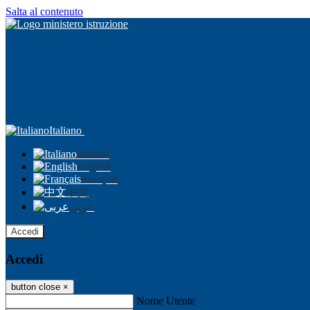
Salta al contenuto
Italiano
Italiano
English
Français
中文
عربى
Accedi
Accedi
button close
×
Nome Utente