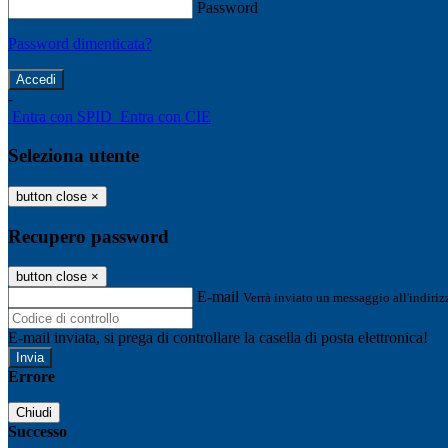
Password
Password dimenticata?
-
Entra con SPID
Entra con CIE
Seleziona utente
button close
×
Recupero password
button close
×
E-mail
Verrà inviato un messaggio all'indirizz
E-mail inviata, si prega di controllare la casella di posta elettronica!
Errore
Chiudi
Successo