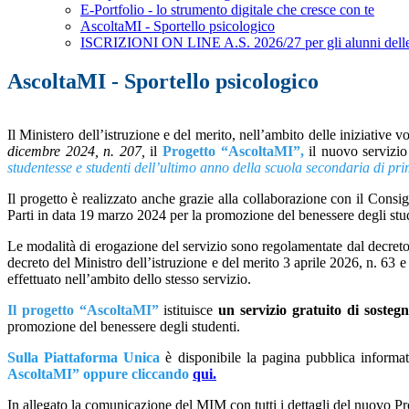
E-Portfolio - lo strumento digitale che cresce con te
AscoltaMI - Sportello psicologico
ISCRIZIONI ON LINE A.S. 2026/27 per gli alunni delle f
AscoltaMI - Sportello psicologico
Il Ministero dell’istruzione e del merito, nell’ambito delle iniziative v
dicembre 2024, n. 207,
il
Progetto “AscoltaMI”,
il nuovo servizio
studentesse e studenti dell’ultimo anno della scuola secondaria di p
Il progetto è realizzato anche grazie alla collaborazione con il Consig
Parti in data 19 marzo 2024 per la promozione del benessere degli stu
Le modalità di erogazione del servizio sono regolamentate dal decreto 
decreto del Ministro dell’istruzione e del merito 3 aprile 2026, n. 63 e
effettuato nell’ambito dello stesso servizio.
Il progetto “AscoltaMI”
istituisce
un servizio gratuito di sostegn
promozione del benessere degli studenti.
Sulla Piattaforma Unica
è disponibile la pagina pubblica informat
AscoltaMI” oppure cliccando
qui.
In allegato la comunicazione del MIM con tutti i dettagli del nuovo Pr