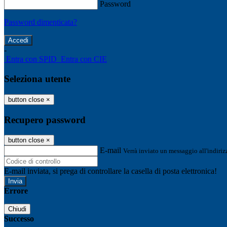
Password
Password dimenticata?
-
Entra con SPID
Entra con CIE
Seleziona utente
button close
×
Recupero password
button close
×
E-mail
Verrà inviato un messaggio all'indirizz
E-mail inviata, si prega di controllare la casella di posta elettronica!
Errore
Chiudi
Successo