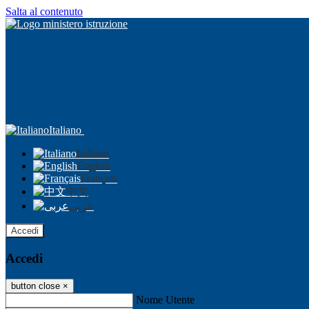
Salta al contenuto
Italiano
Italiano
English
Français
中文
عربى
Accedi
Accedi
button close
×
Nome Utente