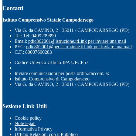
Contatti
Istituto Comprensivo Statale Campodarsego
Via G. da CAVINO, 2 - 35011 / CAMPODARSEGO (PD)
Tel:
Tel: 0499299890
Email:
pdic862001@istruzione.it
Link per inviare una mail
PEC:
pdic862001@pec.istruzione.it
Link per inviare una mail
C.F.: 80007600283
Codice Univoco Ufficio-IPA UFCF57
Inviare comunicazioni per posta ordin./raccom. a:
Istituto Comprensivo di Campodarsego
Via G. da CAVINO, 2 - 35011 / CAMPODARSEGO (PD)
Sezione Link Utili
Cookie policy
Note legali
Informativa Privacy
Ufficio Relazioni con il Pubblico