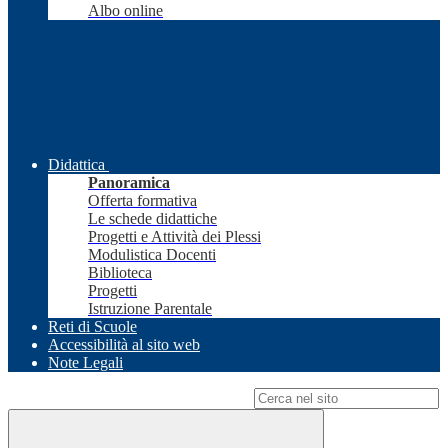
Albo online
Didattica
Panoramica
Offerta formativa
Le schede didattiche
Progetti e Attività dei Plessi
Modulistica Docenti
Biblioteca
Progetti
Istruzione Parentale
Reti di Scuole
Accessibilità al sito web
Note Legali
Campo di ricerca per le pagine del sito