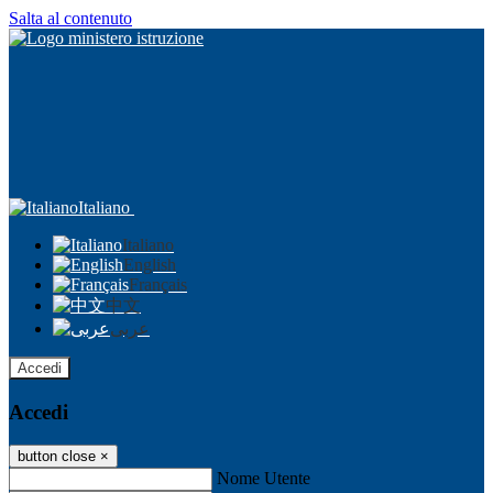
Salta al contenuto
Italiano
Italiano
English
Français
中文
عربى
Accedi
Accedi
button close
×
Nome Utente