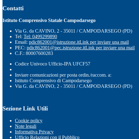
Contatti
Istituto Comprensivo Statale Campodarsego
Via G. da CAVINO, 2 - 35011 / CAMPODARSEGO (PD)
Tel:
Tel: 0499299890
Email:
pdic862001@istruzione.it
Link per inviare una mail
PEC:
pdic862001@pec.istruzione.it
Link per inviare una mail
C.F.: 80007600283
Codice Univoco Ufficio-IPA UFCF57
Inviare comunicazioni per posta ordin./raccom. a:
Istituto Comprensivo di Campodarsego
Via G. da CAVINO, 2 - 35011 / CAMPODARSEGO (PD)
Sezione Link Utili
Cookie policy
Note legali
Informativa Privacy
Ufficio Relazioni con il Pubblico