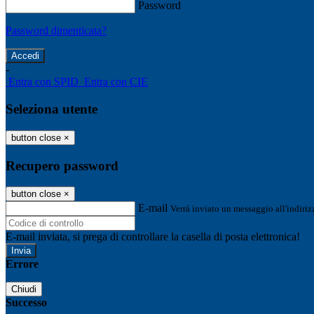
Password
Password dimenticata?
-
Entra con SPID
Entra con CIE
Seleziona utente
button close
×
Recupero password
button close
×
E-mail
Verrà inviato un messaggio all'indirizz
E-mail inviata, si prega di controllare la casella di posta elettronica!
Errore
Chiudi
Successo