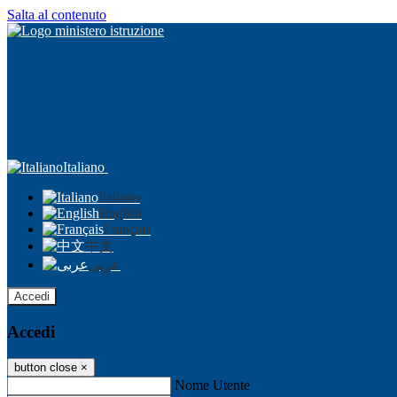
Salta al contenuto
Italiano
Italiano
English
Français
中文
عربى
Accedi
Accedi
button close
×
Nome Utente