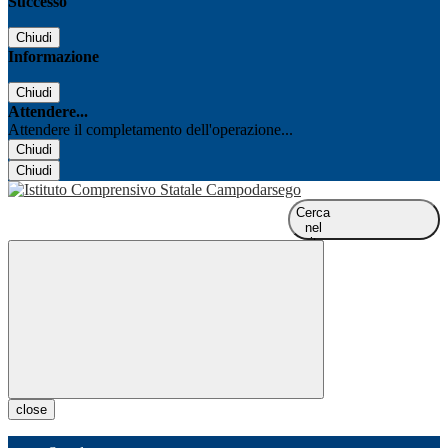
Successo
Chiudi
Informazione
Chiudi
Attendere...
Attendere il completamento dell'operazione...
Chiudi
Chiudi
Cerca
nel
sito
close