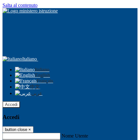
Salta al contenuto
Italiano
Italiano
English
Français
中文
عربى
Accedi
Accedi
button close
×
Nome Utente