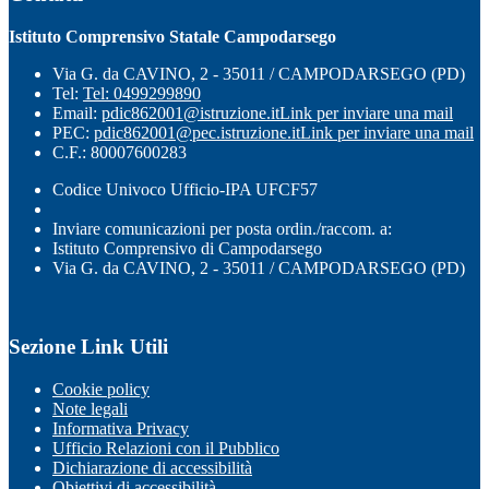
Istituto Comprensivo Statale Campodarsego
Via G. da CAVINO, 2 - 35011 / CAMPODARSEGO (PD)
Tel:
Tel: 0499299890
Email:
pdic862001@istruzione.it
Link per inviare una mail
PEC:
pdic862001@pec.istruzione.it
Link per inviare una mail
C.F.: 80007600283
Codice Univoco Ufficio-IPA UFCF57
Inviare comunicazioni per posta ordin./raccom. a:
Istituto Comprensivo di Campodarsego
Via G. da CAVINO, 2 - 35011 / CAMPODARSEGO (PD)
Sezione Link Utili
Cookie policy
Note legali
Informativa Privacy
Ufficio Relazioni con il Pubblico
Dichiarazione di accessibilità
Obiettivi di accessibilità