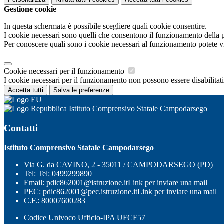
Gestione cookie
In questa schermata è possibile scegliere quali cookie consentire.
I cookie necessari sono quelli che consentono il funzionamento della pi
Per conoscere quali sono i cookie necessari al funzionamento potete v
Cookie necessari per il funzionamento
I cookie necessari per il funzionamento non possono essere disabilitati.
Accetta tutti
Salva le preferenze
Istituto Comprensivo Statale Campodarsego
Contatti
Istituto Comprensivo Statale Campodarsego
Via G. da CAVINO, 2 - 35011 / CAMPODARSEGO (PD)
Tel:
Tel: 0499299890
Email:
pdic862001@istruzione.it
Link per inviare una mail
PEC:
pdic862001@pec.istruzione.it
Link per inviare una mail
C.F.: 80007600283
Codice Univoco Ufficio-IPA UFCF57