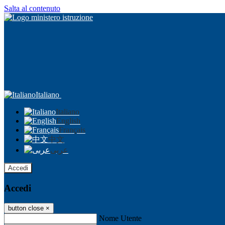
Salta al contenuto
Italiano
Italiano
English
Français
中文
عربى
Accedi
Accedi
button close
×
Nome Utente