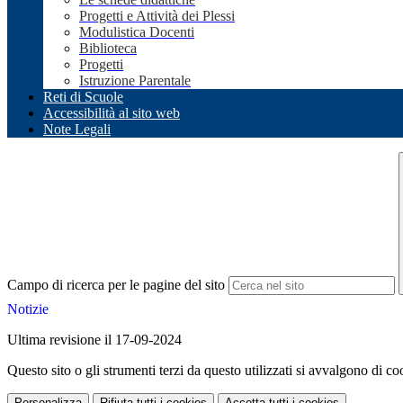
Progetti e Attività dei Plessi
Modulistica Docenti
Biblioteca
Progetti
Istruzione Parentale
Reti di Scuole
Accessibilità al sito web
Note Legali
Campo di ricerca per le pagine del sito
Notizie
Ultima revisione il 17-09-2024
Questo sito o gli strumenti terzi da questo utilizzati si avvalgono di coo
Personalizza
Rifiuta tutti
i cookies
Accetta tutti
i cookies