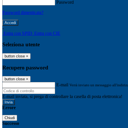
Password
Password dimenticata?
-
Entra con SPID
Entra con CIE
Seleziona utente
button close
×
Recupero password
button close
×
E-mail
Verrà inviato un messaggio all'indirizz
E-mail inviata, si prega di controllare la casella di posta elettronica!
Errore
Chiudi
Successo