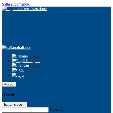
Salta al contenuto
Italiano
Italiano
English
Français
中文
عربى
Accedi
Accedi
button close
×
Nome Utente