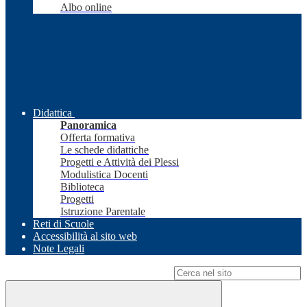
Albo online
Didattica
Panoramica
Offerta formativa
Le schede didattiche
Progetti e Attività dei Plessi
Modulistica Docenti
Biblioteca
Progetti
Istruzione Parentale
Reti di Scuole
Accessibilità al sito web
Note Legali
Campo di ricerca per le pagine del sito