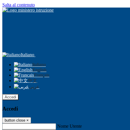
Salta al contenuto
Italiano
Italiano
English
Français
中文
عربى
Accedi
Accedi
button close
×
Nome Utente