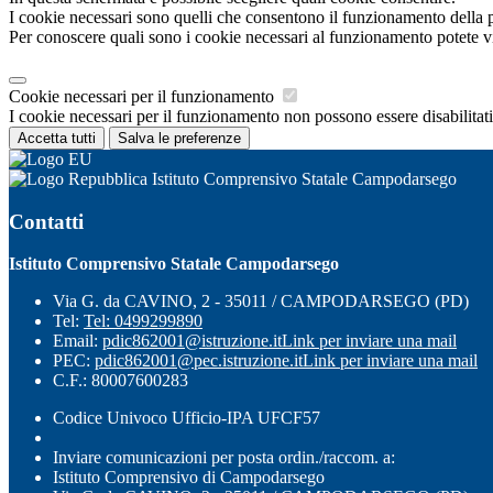
I cookie necessari sono quelli che consentono il funzionamento della pi
Per conoscere quali sono i cookie necessari al funzionamento potete v
Cookie necessari per il funzionamento
I cookie necessari per il funzionamento non possono essere disabilitati.
Accetta tutti
Salva le preferenze
Istituto Comprensivo Statale Campodarsego
Contatti
Istituto Comprensivo Statale Campodarsego
Via G. da CAVINO, 2 - 35011 / CAMPODARSEGO (PD)
Tel:
Tel: 0499299890
Email:
pdic862001@istruzione.it
Link per inviare una mail
PEC:
pdic862001@pec.istruzione.it
Link per inviare una mail
C.F.: 80007600283
Codice Univoco Ufficio-IPA UFCF57
Inviare comunicazioni per posta ordin./raccom. a:
Istituto Comprensivo di Campodarsego