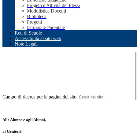
Progetti e Attività dei Plessi
Modulistica Docenti
Biblioteca
Progetti
Istruzione Parentale
Reti di Scuole
Accessibilità al sito web
Note Legali
Campo di ricerca per le pagine del sito
Alle Alunne e agli Alunni,
ai Genitori,