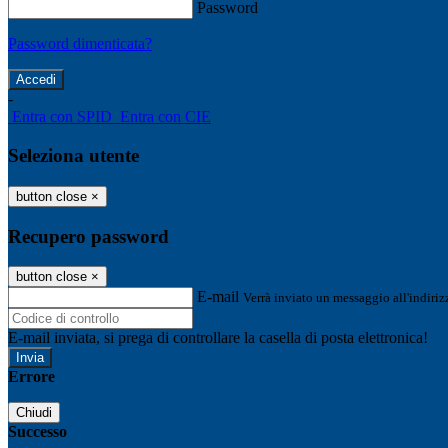
Password
Password dimenticata?
-
Entra con SPID
Entra con CIE
Seleziona utente
button close
×
Recupero password
button close
×
E-mail
Verrà inviato un messaggio all'indirizz
E-mail inviata, si prega di controllare la casella di posta elettronica!
Errore
Chiudi
Successo