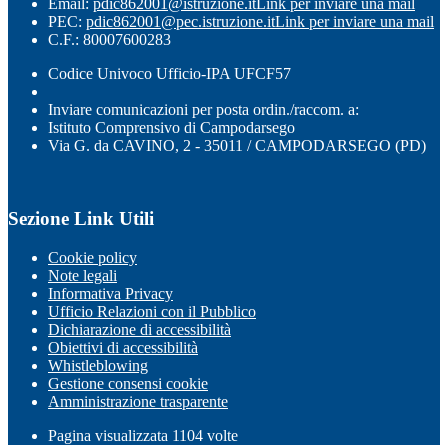
Email:
pdic862001@istruzione.it
Link per inviare una mail
PEC:
pdic862001@pec.istruzione.it
Link per inviare una mail
C.F.: 80007600283
Codice Univoco Ufficio-IPA UFCF57
Inviare comunicazioni per posta ordin./raccom. a:
Istituto Comprensivo di Campodarsego
Via G. da CAVINO, 2 - 35011 / CAMPODARSEGO (PD)
Sezione Link Utili
Cookie policy
Note legali
Informativa Privacy
Ufficio Relazioni con il Pubblico
Dichiarazione di accessibilità
Obiettivi di accessibilità
Whistleblowing
Gestione consensi cookie
Amministrazione trasparente
Pagina visualizzata
1104
volte