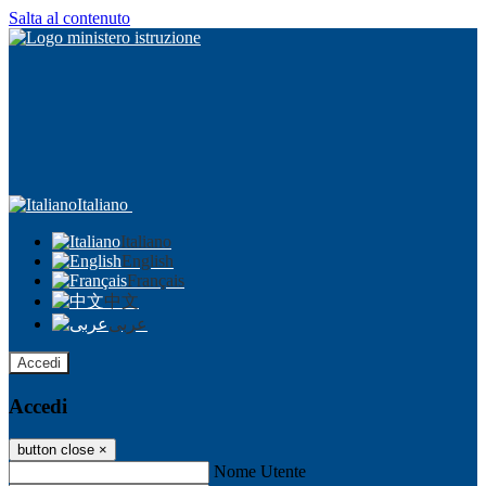
Salta al contenuto
Italiano
Italiano
English
Français
中文
عربى
Accedi
Accedi
button close
×
Nome Utente