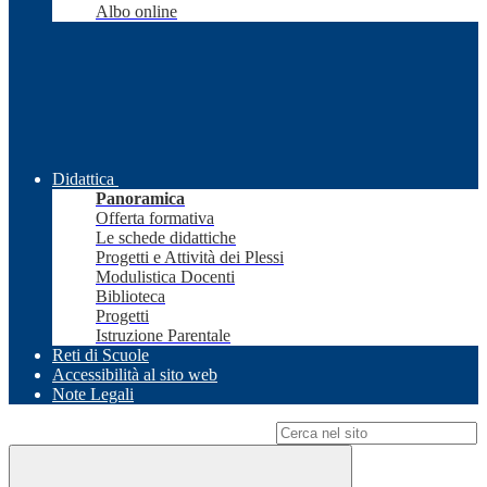
Albo online
Didattica
Panoramica
Offerta formativa
Le schede didattiche
Progetti e Attività dei Plessi
Modulistica Docenti
Biblioteca
Progetti
Istruzione Parentale
Reti di Scuole
Accessibilità al sito web
Note Legali
Campo di ricerca per le pagine del sito