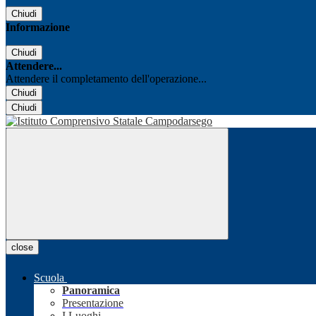
Chiudi
Informazione
Chiudi
Attendere...
Attendere il completamento dell'operazione...
Chiudi
Chiudi
close
Scuola
Panoramica
Presentazione
I Luoghi