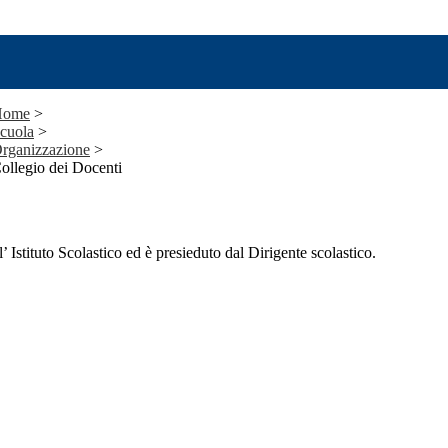
Home
>
cuola
>
rganizzazione
>
ollegio dei Docenti
l’ Istituto Scolastico ed è presieduto dal Dirigente scolastico.