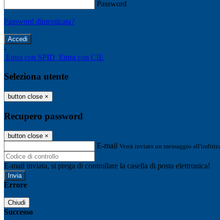
Password
Password dimenticata?
-
Entra con SPID
Entra con CIE
Seleziona utente
button close
×
Recupero password
button close
×
E-mail
Verrà inviato un messaggio all'indirizz
E-mail inviata, si prega di controllare la casella di posta elettronica!
Errore
Chiudi
Successo