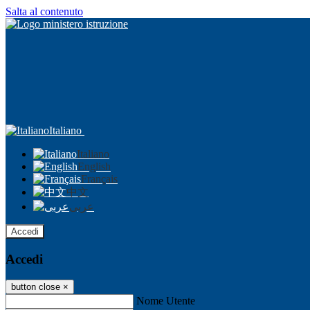
Salta al contenuto
Italiano
Italiano
English
Français
中文
عربى
Accedi
Accedi
button close
×
Nome Utente