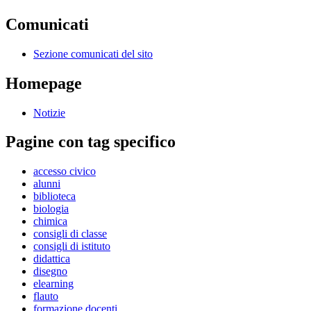
Comunicati
Sezione comunicati del sito
Homepage
Notizie
Pagine con tag specifico
accesso civico
alunni
biblioteca
biologia
chimica
consigli di classe
consigli di istituto
didattica
disegno
elearning
flauto
formazione docenti