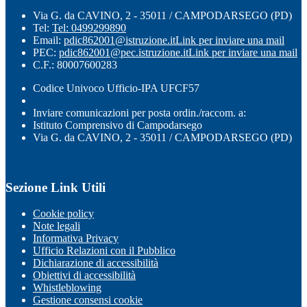
Via G. da CAVINO, 2 - 35011 / CAMPODARSEGO (PD)
Tel:
Tel: 0499299890
Email:
pdic862001@istruzione.it
Link per inviare una mail
PEC:
pdic862001@pec.istruzione.it
Link per inviare una mail
C.F.: 80007600283
Codice Univoco Ufficio-IPA UFCF57
Inviare comunicazioni per posta ordin./raccom. a:
Istituto Comprensivo di Campodarsego
Via G. da CAVINO, 2 - 35011 / CAMPODARSEGO (PD)
Sezione Link Utili
Cookie policy
Note legali
Informativa Privacy
Ufficio Relazioni con il Pubblico
Dichiarazione di accessibilità
Obiettivi di accessibilità
Whistleblowing
Gestione consensi cookie