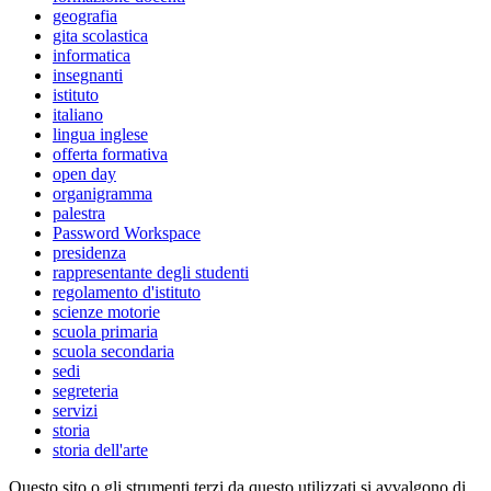
geografia
gita scolastica
informatica
insegnanti
istituto
italiano
lingua inglese
offerta formativa
open day
organigramma
palestra
Password Workspace
presidenza
rappresentante degli studenti
regolamento d'istituto
scienze motorie
scuola primaria
scuola secondaria
sedi
segreteria
servizi
storia
storia dell'arte
Questo sito o gli strumenti terzi da questo utilizzati si avvalgono di