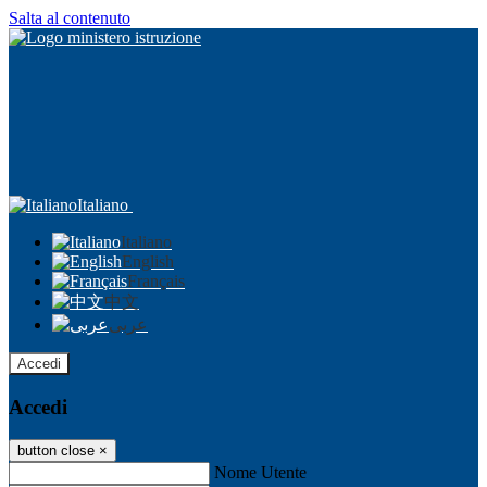
Salta al contenuto
Italiano
Italiano
English
Français
中文
عربى
Accedi
Accedi
button close
×
Nome Utente