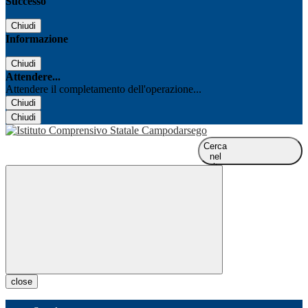
Successo
Chiudi
Informazione
Chiudi
Attendere...
Attendere il completamento dell'operazione...
Chiudi
Chiudi
Cerca
nel
sito
close