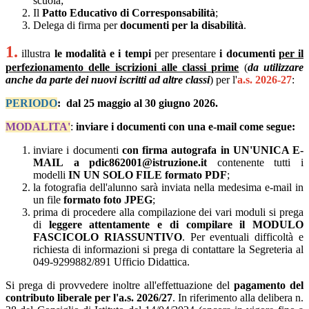
scuola;
Il
Patto Educativo di Corresponsabilità
;
Delega di firma per
documenti per la disabilità
.
1.
illustra
le modalità e i tempi
per presentare
i documenti
per il
perfezionamento delle iscrizioni alle classi prime
(
da utilizzare
anche da parte dei nuovi iscritti ad altre classi
) per l'
a.s. 2026-27
:
PERIODO
:
dal 25 maggio al 30 giugno 2026.
MODALITA'
:
inviare i documenti con una e-mail come segue:
inviare i documenti
con firma autografa in UN'UNICA E-
MAIL
a pdic862001@istruzione.it
contenente tutti i
modelli
IN UN SOLO FILE formato PDF
;
la fotografia dell'alunno sarà inviata nella medesima e-mail in
un file
formato foto JPEG
;
prima di procedere alla compilazione dei vari moduli si prega
di
leggere attentamente e di compilare il MODULO
FASCICOLO RIASSUNTIVO
. Per eventuali difficoltà e
richiesta di informazioni si prega di contattare la Segreteria al
049-9299882/891 Ufficio Didattica.
Si prega di provvedere inoltre all'effettuazione del
pagamento del
contributo liberale per l'a.s. 2026/27
.
In riferimento alla delibera n.