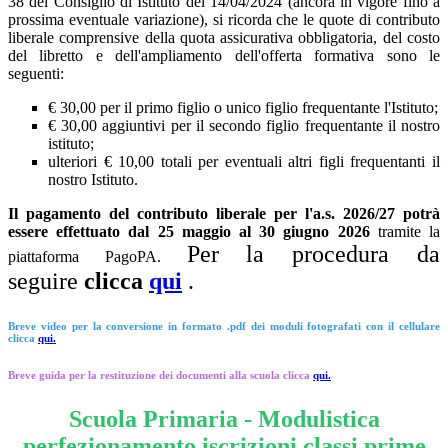
38 del Consiglio di Istituto del 14/04/2024 (ancora in vigore fino a
prossima eventuale variazione), si ricorda che le quote di contributo
liberale comprensive della quota assicurativa obbligatoria, del costo
del libretto e dell'ampliamento dell'offerta formativa sono le
seguenti:
€ 30,00 per il primo figlio o unico figlio frequentante l'Istituto;
€ 30,00 aggiuntivi per il secondo figlio frequentante il nostro
istituto;
ulteriori € 10,00 totali per eventuali altri figli frequentanti il
nostro Istituto.
Il pagamento del contributo liberale per l'a.s. 2026/27 potrà
essere effettuato dal 25 maggio al 30 giugno 2026
tramite la
Per la procedura da
piattaforma PagoPA.
seguire
clicca
qui
.
Breve video per la conversione
in formato .pdf
dei moduli fotografati con il cellulare
clicca
qui.
Breve guida per la restituzione dei documenti alla scuola clicca
qui.
Scuola Primaria - Modulistica
perfezionamento iscrizioni classi prime