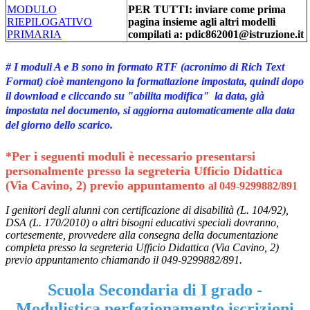
MODULO
PER TUTTI: inviare come prima
RIEPILOGATIVO
pagina insieme agli altri modelli
PRIMARIA
compilati a: pdic862001@istruzione.it
# I moduli A e B sono in formato
RTF
(acronimo di
Rich Text
Format
) cioè mantengono la formattazione impostata, quindi dopo
il download e cliccando su "abilita modifica" la data, già
impostata nel documento, si aggiorna automaticamente alla data
del giorno dello scarico.
*Per i seguenti moduli è necessario presentarsi
personalmente presso la segreteria Ufficio Didattica
(Via Cavino, 2) previo appuntamento
al 049-9299882/891
I genitori degli alunni con certificazione di disabilità (L. 104/92),
DSA (L. 170/2010) o altri bisogni educativi speciali dovranno,
cortesemente, provvedere alla consegna della documentazione
completa
presso la segreteria Ufficio Didattica (Via Cavino, 2)
previo appuntamento chiamando il 049-9299882/891.
Scuola Secondaria di I grado -
Modulistica perfezionamento iscrizioni