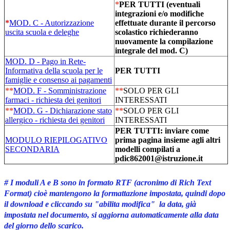
*
PER TUTTI (eventuali
integrazioni e/o modifiche
*
MOD. C - Autorizzazione
effettuate durante il percorso
uscita scuola e deleghe
scolastico richiederanno
nuovamente la compilazione
integrale del mod. C)
MOD. D - Pago in Rete-
Informativa della scuola per le
PER TUTTI
famiglie e consenso ai pagamenti
**
MOD. F - Somministrazione
**
SOLO PER GLI
farmaci - richiesta dei genitori
INTERESSATI
**
MOD. G - Dichiarazione stato
**
SOLO PER GLI
allergico - richiesta dei genitori
INTERESSATI
PER TUTTI: inviare come
MODULO RIEPILOGATIVO
prima pagina insieme agli altri
SECONDARIA
modelli compilati a
pdic862001@istruzione.it
# I moduli A e B sono in formato
RTF
(acronimo di
Rich Text
Format
) cioè mantengono la formattazione impostata, quindi dopo
il download e cliccando su "abilita modifica" la data, già
impostata nel documento, si aggiorna automaticamente alla data
del giorno dello scarico.