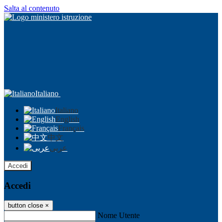
Salta al contenuto
Italiano
Italiano
English
Français
中文
عربى
Accedi
Accedi
button close
×
Nome Utente