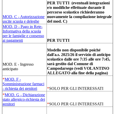
PER TUTTI (eventuali integrazioni
e/o modifiche effettuate durante il
percorso scolastico richiederanno
MOD. C - Autorizzazione
nuovamente la compilazione integrale
uscite scuola e deleghe
del mod. C)
MOD. D - Pago in Rete-
Informativa della scuola
per le famiglie e consenso
ai pagamenti
PER TUTTI
Modello non disponibile poiché
dall'a.s. 2025/26 il servizio di anticipo
scolastico dalle ore 7:35 alle ore 7:45,
sarà gestito dal Comune di
MOD. E - Ingresso
Campodarsego (vedi VOLANTINO
anticipato
ALLEGATO alla fine della pagina)
*
MOD. F -
Somministrazione farmaci
- richiesta dei genitori
*
SOLO PER GLI INTERESSATI
*
MOD.
G - Dichiarazione
stato allergico-richiesta dei
genitori
*
SOLO PER GLI INTERESSATI