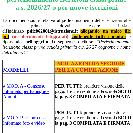
a.s. 2026/27 o per nuove iscrizioni
La documentazione relativa al perfezionamento delle iscrizioni alle
classi prime dovrà essere inviata
all'indirizzo
pdic862001@istruzione.it
allegando un unico file
pdf
(no documenti fotografati)
contenente tutti i moduli
e
riportando
nell'oggetto
la seguente dicitura: "
Perfezionamento
iscrizione classe prima scuola primaria a.s. 26/27 cognome e nome
dell'alunno/a
"
INDICAZIONI DA SEGUIRE
MODELLI
PER LA COMPILAZIONE
#
MOD. A - Consenso
PER TUTTI
: prendere visione delle
Informato per Famiglie e
pagg. 1 e 2 e restituire alla scuola
SOLO
Alunni
la pag. 3 COMPILATA E FIRMATA
PER TUTTI:
prendere visione delle
#
MOD. B - Consenso
pagg. 1 e 2 e restituire alla scuola
SOLO
Informato foto e video
la pag. 3 COMPILATA E FIRMATA