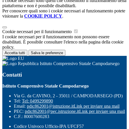
I cookie necessari sono quelli che consentono il funzionamento della
piattaforma e non è possibile disabilitarli.
Per conoscere quali sono i cookie necessari al funzionamento potete
visionare la
COOKIE POLICY
.
Cookie necessari per il funzionamento
I cookie necessari per il funzionamento non possono essere
disabilitati. È possibile consultare l'elenco nella pagina della cookie
policy.
Accetta tutti
Salva le preferenze
Istituto Comprensivo Statale Campodarsego
Contatti
Istituto Comprensivo Statale Campodarsego
Via G. da CAVINO, 2 - 35011 / CAMPODARSEGO (PD)
Tel:
Tel: 0499299890
Email:
pdic862001@istruzione.it
Link per inviare una mail
PEC:
pdic862001@pec.istruzione.it
Link per inviare una mail
C.F.: 80007600283
Codice Univoco Ufficio-IPA UFCF57