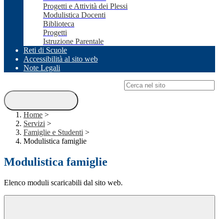
Progetti e Attività dei Plessi
Modulistica Docenti
Biblioteca
Progetti
Istruzione Parentale
Reti di Scuole
Accessibilità al sito web
Note Legali
Campo di ricerca per le pagine del sito
Home
>
Servizi
>
Famiglie e Studenti
>
Modulistica famiglie
Modulistica famiglie
Elenco moduli scaricabili dal sito web.