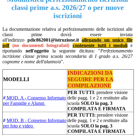
classi prime a.s. 2026/27 o per nuove
iscrizioni
La documentazione relativa al perfezionamento delle iscrizioni alle
classi prime dovrà essere inviata
all'indirizzo
pdic862001@istruzione.it
allegando un unico file
pdf
(no documenti fotografati)
contenente tutti i moduli
e
riportando
nell'oggetto
la seguente dicitura: "
Perfezionamento
iscrizione classe prima scuola secondaria di I grado a.s. 26/27
cognome e nome dell'alunno/a
".
INDICAZIONI DA
MODELLI
SEGUIRE PER LA
COMPILAZIONE
PER TUTTI
: prendere visione
#
MOD. A - Consenso Informato
delle pagg. 1 e 2 e restituire alla
per Famiglie e Alunni
scuola
SOLO la pag. 3
COMPILATA E FIRMATA
PER TUTTI:
prendere visione
#
MOD. B - Consenso Informato
delle pagg. 1 e 2 e restituire alla
per foto e video
scuola
SOLO la pag. 3
COMPILATA E FIRMATA