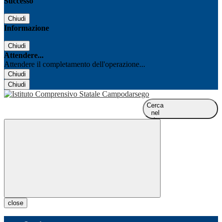
Successo
Chiudi
Informazione
Chiudi
Attendere...
Attendere il completamento dell'operazione...
Chiudi
Chiudi
Cerca
nel
sito
close