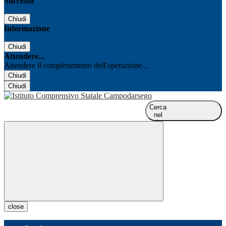
Successo
Chiudi
Informazione
Chiudi
Attendere...
Attendere il completamento dell'operazione...
Chiudi
Chiudi
Cerca
nel
sito
close