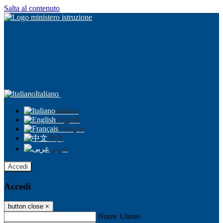
Salta al contenuto
Italiano
Italiano
English
Français
中文
عربى
Accedi
Accedi
button close
×
Nome Utente