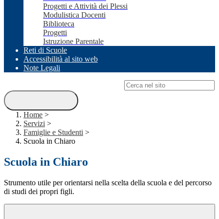
Progetti e Attività dei Plessi
Modulistica Docenti
Biblioteca
Progetti
Istruzione Parentale
Reti di Scuole
Accessibilità al sito web
Note Legali
Campo di ricerca per le pagine del sito
Home
>
Servizi
>
Famiglie e Studenti
>
Scuola in Chiaro
Scuola in Chiaro
Strumento utile per orientarsi nella scelta della scuola e del percorso
di studi dei propri figli.