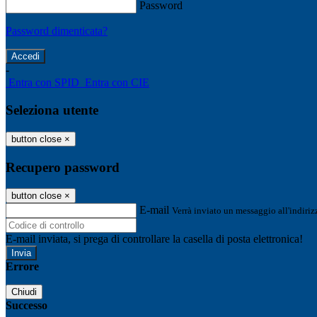
Password
Password dimenticata?
-
Entra con SPID
Entra con CIE
Seleziona utente
button close
×
Recupero password
button close
×
E-mail
Verrà inviato un messaggio all'indirizz
E-mail inviata, si prega di controllare la casella di posta elettronica!
Errore
Chiudi
Successo