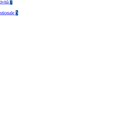
tività
7
stionale
5