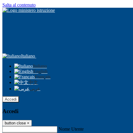
Salta al contenuto
Italiano
Italiano
English
Français
中文
عربى
Accedi
Accedi
button close
×
Nome Utente