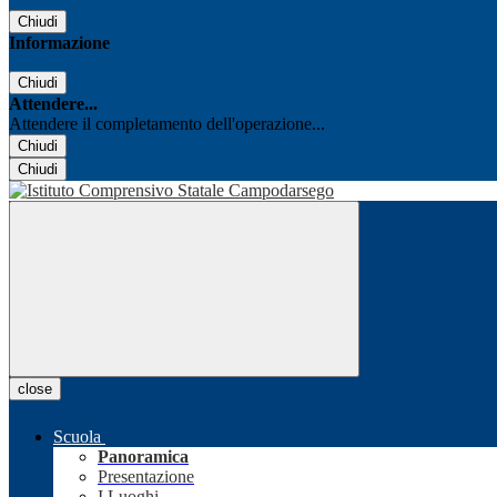
Chiudi
Informazione
Chiudi
Attendere...
Attendere il completamento dell'operazione...
Chiudi
Chiudi
close
Scuola
Panoramica
Presentazione
I Luoghi