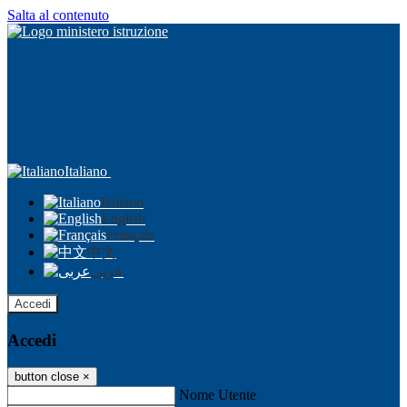
Salta al contenuto
Italiano
Italiano
English
Français
中文
عربى
Accedi
Accedi
button close
×
Nome Utente