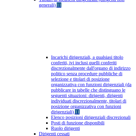
generali)
11
Incarichi dirigenziali, a qualsiasi titolo
conferiti, ivi inclusi quelli conferiti
discrezionalmente dall'organo di indirizzo
politico senza procedure pubbliche di
selezione e titolari di posizione
organizzativa con funzioni dirigenziali (da
pubblicare in tabelle che distinguano le
seguenti situazioni: dirigenti, dirigenti
individuati discrezionalmente, titolari di
posizione organizzativa con funzioni
dirigenziali)
11
Elenco posizioni dirigenziali discrezionali
Posti di funzione disponibili
Ruolo dirigenti
Dirigenti cessati