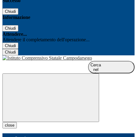
Successo
Chiudi
Informazione
Chiudi
Attendere...
Attendere il completamento dell'operazione...
Chiudi
Chiudi
Cerca
nel
sito
close