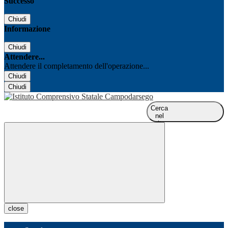
Successo
Chiudi
Informazione
Chiudi
Attendere...
Attendere il completamento dell'operazione...
Chiudi
Chiudi
Cerca
nel
sito
close