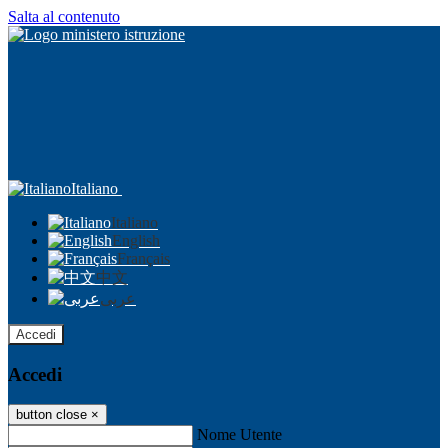
Salta al contenuto
Italiano
Italiano
English
Français
中文
عربى
Accedi
Accedi
button close
×
Nome Utente