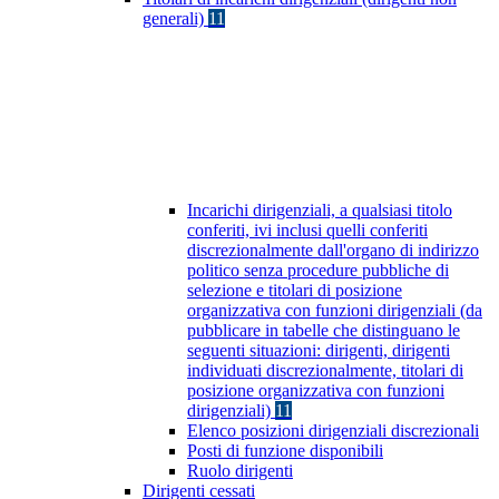
generali)
11
Incarichi dirigenziali, a qualsiasi titolo
conferiti, ivi inclusi quelli conferiti
discrezionalmente dall'organo di indirizzo
politico senza procedure pubbliche di
selezione e titolari di posizione
organizzativa con funzioni dirigenziali (da
pubblicare in tabelle che distinguano le
seguenti situazioni: dirigenti, dirigenti
individuati discrezionalmente, titolari di
posizione organizzativa con funzioni
dirigenziali)
11
Elenco posizioni dirigenziali discrezionali
Posti di funzione disponibili
Ruolo dirigenti
Dirigenti cessati