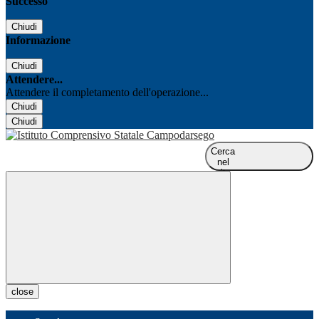
Successo
Chiudi
Informazione
Chiudi
Attendere...
Attendere il completamento dell'operazione...
Chiudi
Chiudi
Cerca
nel
sito
close