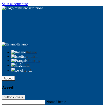
Salta al contenuto
Italiano
Italiano
English
Français
中文
عربى
Accedi
Accedi
button close
×
Nome Utente