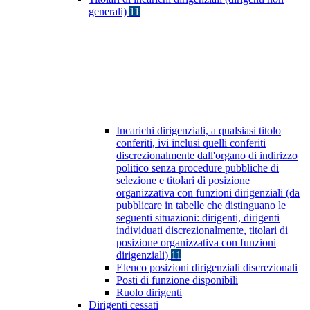
generali)
11
Incarichi dirigenziali, a qualsiasi titolo
conferiti, ivi inclusi quelli conferiti
discrezionalmente dall'organo di indirizzo
politico senza procedure pubbliche di
selezione e titolari di posizione
organizzativa con funzioni dirigenziali (da
pubblicare in tabelle che distinguano le
seguenti situazioni: dirigenti, dirigenti
individuati discrezionalmente, titolari di
posizione organizzativa con funzioni
dirigenziali)
11
Elenco posizioni dirigenziali discrezionali
Posti di funzione disponibili
Ruolo dirigenti
Dirigenti cessati