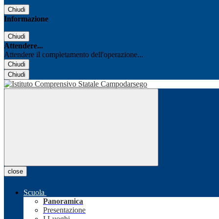
Chiudi
Informazione
Chiudi
Attendere...
Attendere il completamento dell'operazione...
Chiudi
Chiudi
close
Scuola
Panoramica
Presentazione
I Luoghi