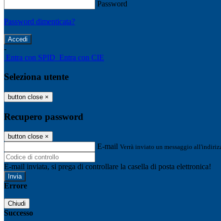
Password
Password dimenticata?
-
Entra con SPID
Entra con CIE
Seleziona utente
button close
×
Recupero password
button close
×
E-mail
Verrà inviato un messaggio all'indirizz
E-mail inviata, si prega di controllare la casella di posta elettronica!
Errore
Chiudi
Successo