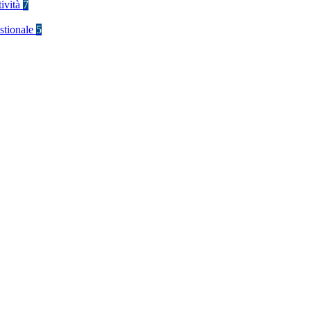
tività
7
stionale
5