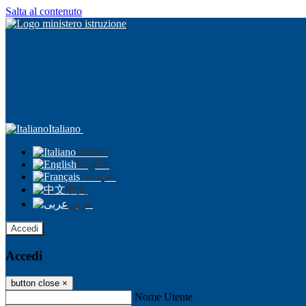
Salta al contenuto
Italiano
Italiano
English
Français
中文
عربى
Accedi
Accedi
button close
×
Nome Utente