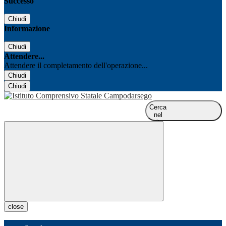
Successo
Chiudi
Informazione
Chiudi
Attendere...
Attendere il completamento dell'operazione...
Chiudi
Chiudi
Cerca
nel
sito
close