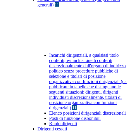
generali)
11
Incarichi dirigenziali, a qualsiasi titolo
conferiti, ivi inclusi quelli conferiti
discrezionalmente dall'organo di indirizzo
politico senza procedure pubbliche di
selezione e titolari di posizione
organizzativa con funzioni dirigenziali (da
pubblicare in tabelle che distinguano le
seguenti situazioni: dirigenti, dirigenti
individuati discrezionalmente, titolari di
posizione organizzativa con funzioni
dirigenziali)
11
Elenco posizioni dirigenziali discrezionali
Posti di funzione disponibili
Ruolo dirigenti
Dirigenti cessati