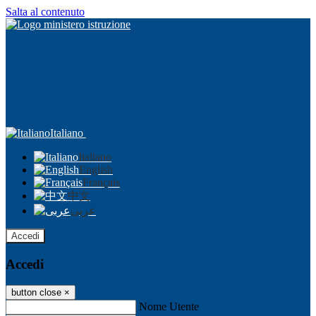
Salta al contenuto
Italiano
Italiano
English
Français
中文
عربى
Accedi
Accedi
button close
×
Nome Utente