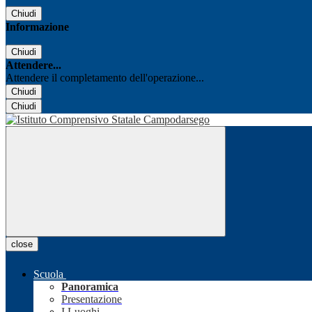
Chiudi
Informazione
Chiudi
Attendere...
Attendere il completamento dell'operazione...
Chiudi
Chiudi
close
Scuola
Panoramica
Presentazione
I Luoghi