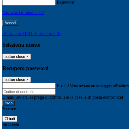
Password
Password dimenticata?
-
Entra con SPID
Entra con CIE
Seleziona utente
button close
×
Recupero password
button close
×
E-mail
Verrà inviato un messaggio all'indirizz
E-mail inviata, si prega di controllare la casella di posta elettronica!
Errore
Chiudi
Successo