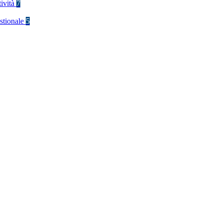
tività
7
stionale
5