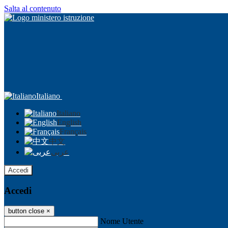
Salta al contenuto
Italiano
Italiano
English
Français
中文
عربى
Accedi
Accedi
button close
×
Nome Utente