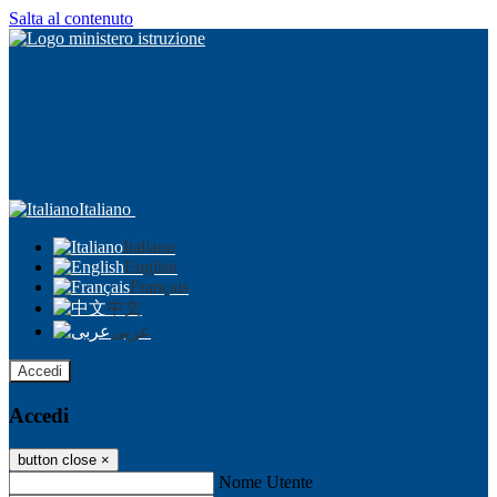
Salta al contenuto
Italiano
Italiano
English
Français
中文
عربى
Accedi
Accedi
button close
×
Nome Utente