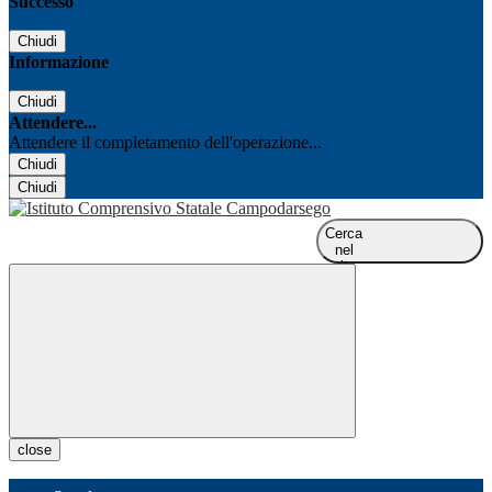
Successo
Chiudi
Informazione
Chiudi
Attendere...
Attendere il completamento dell'operazione...
Chiudi
Chiudi
Cerca
nel
sito
close