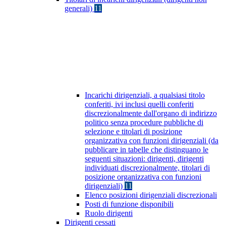
generali)
11
Incarichi dirigenziali, a qualsiasi titolo
conferiti, ivi inclusi quelli conferiti
discrezionalmente dall'organo di indirizzo
politico senza procedure pubbliche di
selezione e titolari di posizione
organizzativa con funzioni dirigenziali (da
pubblicare in tabelle che distinguano le
seguenti situazioni: dirigenti, dirigenti
individuati discrezionalmente, titolari di
posizione organizzativa con funzioni
dirigenziali)
11
Elenco posizioni dirigenziali discrezionali
Posti di funzione disponibili
Ruolo dirigenti
Dirigenti cessati