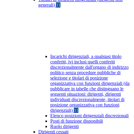
generali)
11
Incarichi dirigenziali, a qualsiasi titolo
conferiti, ivi inclusi quelli conferiti
discrezionalmente dall'organo di indirizzo
politico senza procedure pubbliche di
selezione e titolari di posizione
organizzativa con funzioni dirigenziali (da
pubblicare in tabelle che distinguano le
seguenti situazioni: dirigenti, dirigenti
individuati discrezionalmente, titolari di
posizione organizzativa con funzioni
dirigenziali)
11
Elenco posizioni dirigenziali discrezionali
Posti di funzione disponibili
Ruolo dirigenti
Dirigenti cessati