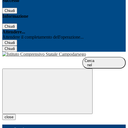
Successo
Chiudi
Informazione
Chiudi
Attendere...
Attendere il completamento dell'operazione...
Chiudi
Chiudi
Cerca
nel
sito
close