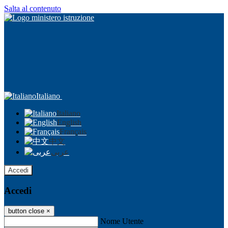
Salta al contenuto
Italiano
Italiano
English
Français
中文
عربى
Accedi
Accedi
button close
×
Nome Utente