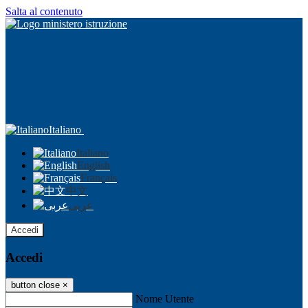
Salta al contenuto
Italiano
Italiano
English
Français
中文
عربى
Accedi
Accedi
button close
×
Nome Utente