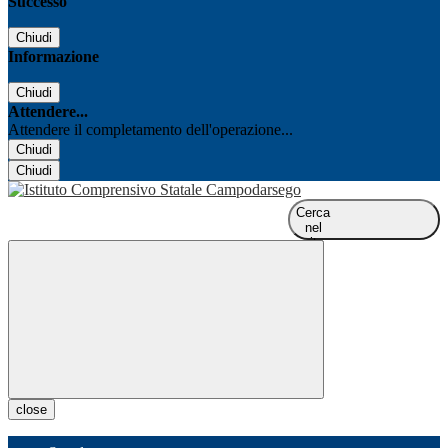
Successo
Chiudi
Informazione
Chiudi
Attendere...
Attendere il completamento dell'operazione...
Chiudi
Chiudi
Cerca
nel
sito
close