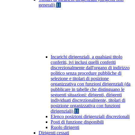
generali)
11
Incarichi dirigenziali, a qualsiasi titolo
conferiti, ivi inclusi quelli conferiti
discrezionalmente dall'organo di indirizzo
politico senza procedure pubbliche di
selezione e titolari di posizione
organizzativa con funzioni dirigenziali (da
pubblicare in tabelle che distinguano le
seguenti situazioni: dirigenti, dirigenti
individuati discrezionalmente, titolari di
posizione organizzativa con funzioni
dirigenziali)
11
Elenco posizioni dirigenziali discrezionali
Posti di funzione disponibili
Ruolo dirigenti
Dirigenti cessati