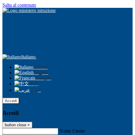
Salta al contenuto
Italiano
Italiano
English
Français
中文
عربى
Accedi
Accedi
button close
×
Nome Utente