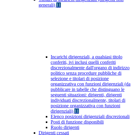
generali)
11
Incarichi dirigenziali, a qualsiasi titolo
conferiti, ivi inclusi quelli conferiti
discrezionalmente dall'organo di indirizzo
politico senza procedure pubbliche di
selezione e titolari di posizione
organizzativa con funzioni dirigenziali (da
pubblicare in tabelle che distinguano le
seguenti situazioni: dirigenti, dirigenti
individuati discrezionalmente, titolari di
posizione organizzativa con funzioni
dirigenziali)
11
Elenco posizioni dirigenziali discrezionali
Posti di funzione disponibili
Ruolo dirigenti
Dirigenti cessati