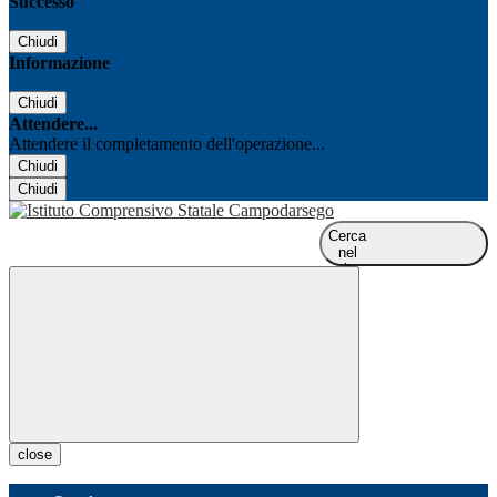
Successo
Chiudi
Informazione
Chiudi
Attendere...
Attendere il completamento dell'operazione...
Chiudi
Chiudi
Cerca
nel
sito
close