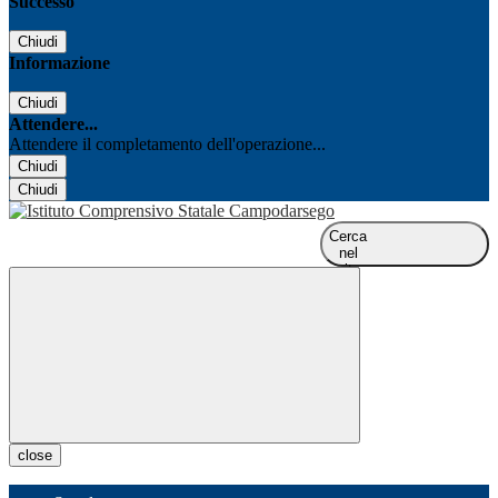
Successo
Chiudi
Informazione
Chiudi
Attendere...
Attendere il completamento dell'operazione...
Chiudi
Chiudi
Cerca
nel
sito
close