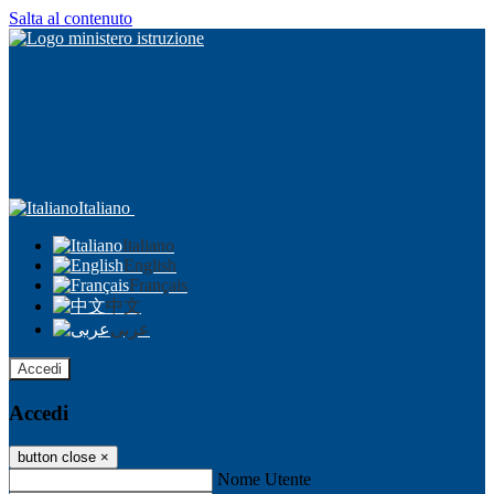
Salta al contenuto
Italiano
Italiano
English
Français
中文
عربى
Accedi
Accedi
button close
×
Nome Utente