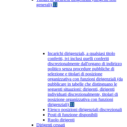
generali)
11
Incarichi dirigenziali, a qualsiasi titolo
conferiti, ivi inclusi quelli conferiti
discrezionalmente dall'organo di indirizzo
politico senza procedure pubbliche di
selezione e titolari di posizione
organizzativa con funzioni dirigenziali (da
pubblicare in tabelle che distinguano le
seguenti situazioni: dirigenti, dirigenti
individuati discrezionalmente, titolari di
posizione organizzativa con funzioni
dirigenziali)
11
Elenco posizioni dirigenziali discrezionali
Posti di funzione disponibili
Ruolo dirigenti
Dirigenti cessati