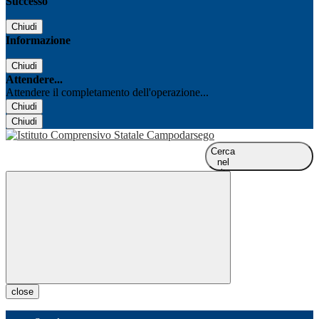
Successo
Chiudi
Informazione
Chiudi
Attendere...
Attendere il completamento dell'operazione...
Chiudi
Chiudi
Cerca
nel
sito
close