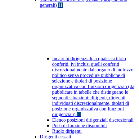
generali)
11
Incarichi dirigenziali, a qualsiasi titolo
conferiti, ivi inclusi quelli conferiti
discrezionalmente dall'organo di indirizzo
politico senza procedure pubbliche di
selezione e titolari di posizione
organizzativa con funzioni dirigenziali (da
pubblicare in tabelle che distinguano le
seguenti situazioni: dirigenti, dirigenti
individuati discrezionalmente, titolari di
posizione organizzativa con funzioni
dirigenziali)
11
Elenco posizioni dirigenziali discrezionali
Posti di funzione disponibili
Ruolo dirigenti
Dirigenti cessati