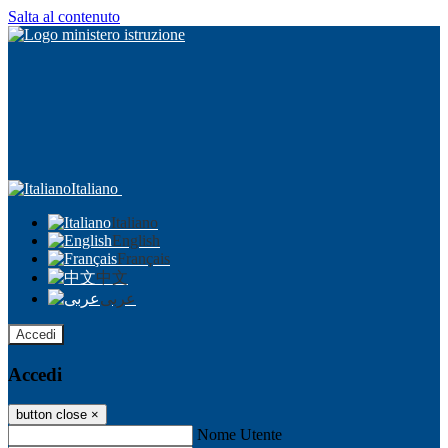
Salta al contenuto
Italiano
Italiano
English
Français
中文
عربى
Accedi
Accedi
button close
×
Nome Utente