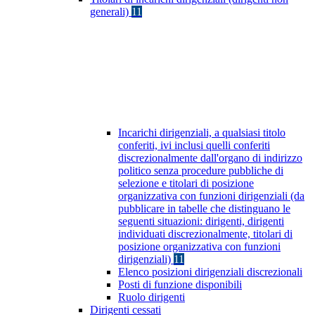
generali)
11
Incarichi dirigenziali, a qualsiasi titolo
conferiti, ivi inclusi quelli conferiti
discrezionalmente dall'organo di indirizzo
politico senza procedure pubbliche di
selezione e titolari di posizione
organizzativa con funzioni dirigenziali (da
pubblicare in tabelle che distinguano le
seguenti situazioni: dirigenti, dirigenti
individuati discrezionalmente, titolari di
posizione organizzativa con funzioni
dirigenziali)
11
Elenco posizioni dirigenziali discrezionali
Posti di funzione disponibili
Ruolo dirigenti
Dirigenti cessati