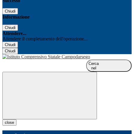
Successo
Chiudi
Informazione
Chiudi
Attendere...
Attendere il completamento dell'operazione...
Chiudi
Chiudi
Cerca
nel
sito
close