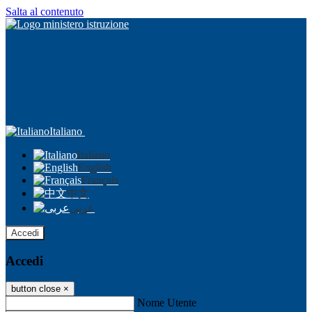
Salta al contenuto
Italiano
Italiano
English
Français
中文
عربى
Accedi
Accedi
button close
×
Nome Utente