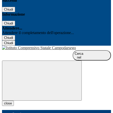
Successo
Chiudi
Informazione
Chiudi
Attendere...
Attendere il completamento dell'operazione...
Chiudi
Chiudi
Cerca
nel
sito
close