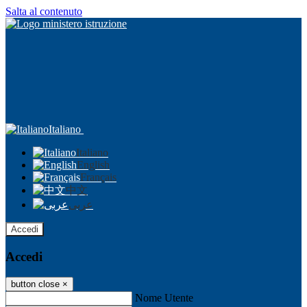
Salta al contenuto
Italiano
Italiano
English
Français
中文
عربى
Accedi
Accedi
button close
×
Nome Utente