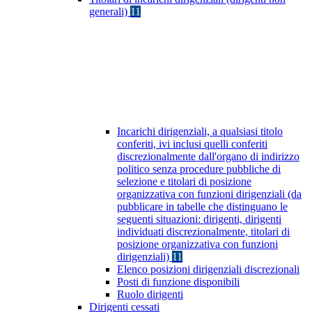
generali)
11
Incarichi dirigenziali, a qualsiasi titolo
conferiti, ivi inclusi quelli conferiti
discrezionalmente dall'organo di indirizzo
politico senza procedure pubbliche di
selezione e titolari di posizione
organizzativa con funzioni dirigenziali (da
pubblicare in tabelle che distinguano le
seguenti situazioni: dirigenti, dirigenti
individuati discrezionalmente, titolari di
posizione organizzativa con funzioni
dirigenziali)
11
Elenco posizioni dirigenziali discrezionali
Posti di funzione disponibili
Ruolo dirigenti
Dirigenti cessati